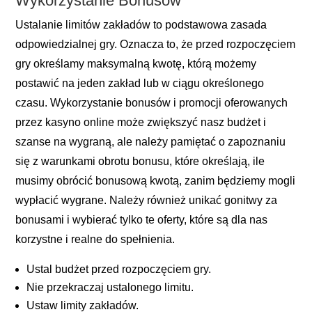
Wykorzystanie Bonusów
Ustalanie limitów zakładów to podstawowa zasada
odpowiedzialnej gry. Oznacza to, że przed rozpoczęciem
gry określamy maksymalną kwotę, którą możemy
postawić na jeden zakład lub w ciągu określonego
czasu. Wykorzystanie bonusów i promocji oferowanych
przez kasyno online może zwiększyć nasz budżet i
szanse na wygraną, ale należy pamiętać o zapoznaniu
się z warunkami obrotu bonusu, które określają, ile
musimy obrócić bonusową kwotą, zanim będziemy mogli
wypłacić wygrane. Należy również unikać gonitwy za
bonusami i wybierać tylko te oferty, które są dla nas
korzystne i realne do spełnienia.
Ustal budżet przed rozpoczęciem gry.
Nie przekraczaj ustalonego limitu.
Ustaw limity zakładów.