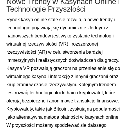
Nowe Trendy w Kasynach Online i
Technologie Przyszłości
Rynek kasyn online stale się rozwija, a nowe trendy i
technologie pojawiają się dynamicznie. Jednym z
najnowszych trendów jest wykorzystanie technologii
wirtualnej rzeczywistości (VR) i rozszerzonej
rzeczywistości (AR) w celu stworzenia bardziej
immersyjnych i realistycznych doświadczeń dla graczy.
Kasyna VR pozwalają graczom na przeniesienie się do
wirtualnego kasyna i interakcję z innymi graczami oraz
krupierami w czasie rzeczywistym. Kolejnym trendem
jest rozwój technologii blockchain i kryptowalut, które
oferują bezpieczne i anonimowe transakcje finansowe.
Kryptowaluty, takie jak Bitcoin, zyskują na popularności
jako alternatywna metoda płatności w kasynach online.
W przyszłości możemy spodziewać się dalszego