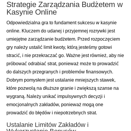
Strategie Zarządzania Budżetem w
Kasynie Online
Odpowiedzialna gra to fundament sukcesu w kasynie
online. Kluczem do udanej i przyjemnej rozrywki jest
umiejętne zarządzanie budżetem. Przed rozpoczęciem
gry należy ustalić limit kwoty, którą jesteśmy gotowi
stracić, i nie przekraczać go. Ważne jest również, aby nie
próbować odrabiać strat, ponieważ może to prowadzić
do dalszych przegranych i problemów finansowych.
Dobrym pomysłem jest ustalanie mniejszych stawek,
które pozwolą na dłuższe granie i zwiększą szanse na
wygraną. Należy unikać impulsywnych decyzji i
emocjonalnych zakładów, ponieważ mogą one
prowadzić do błędów i niepotrzebnych strat.
Ustalanie Limitów Zakładów i