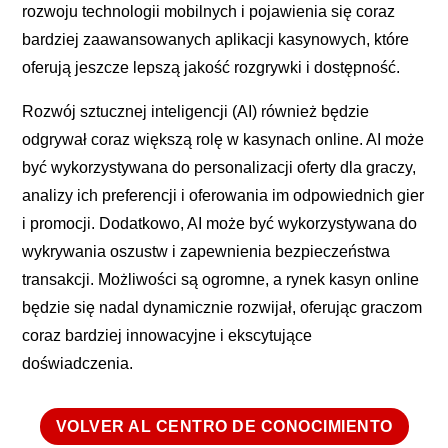
rozwoju technologii mobilnych i pojawienia się coraz
bardziej zaawansowanych aplikacji kasynowych, które
oferują jeszcze lepszą jakość rozgrywki i dostępność.
Rozwój sztucznej inteligencji (AI) również będzie
odgrywał coraz większą rolę w kasynach online. AI może
być wykorzystywana do personalizacji oferty dla graczy,
analizy ich preferencji i oferowania im odpowiednich gier
i promocji. Dodatkowo, AI może być wykorzystywana do
wykrywania oszustw i zapewnienia bezpieczeństwa
transakcji. Możliwości są ogromne, a rynek kasyn online
będzie się nadal dynamicznie rozwijał, oferując graczom
coraz bardziej innowacyjne i ekscytujące
doświadczenia.
VOLVER AL CENTRO DE CONOCIMIENTO