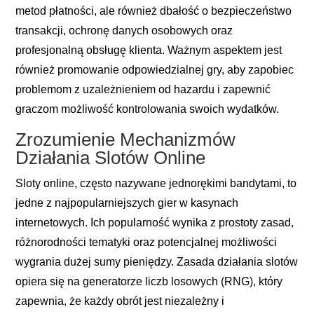
metod płatności, ale również dbałość o bezpieczeństwo
transakcji, ochronę danych osobowych oraz
profesjonalną obsługę klienta. Ważnym aspektem jest
również promowanie odpowiedzialnej gry, aby zapobiec
problemom z uzależnieniem od hazardu i zapewnić
graczom możliwość kontrolowania swoich wydatków.
Zrozumienie Mechanizmów
Działania Slotów Online
Sloty online, często nazywane jednorękimi bandytami, to
jedne z najpopularniejszych gier w kasynach
internetowych. Ich popularność wynika z prostoty zasad,
różnorodności tematyki oraz potencjalnej możliwości
wygrania dużej sumy pieniędzy. Zasada działania slotów
opiera się na generatorze liczb losowych (RNG), który
zapewnia, że każdy obrót jest niezależny i