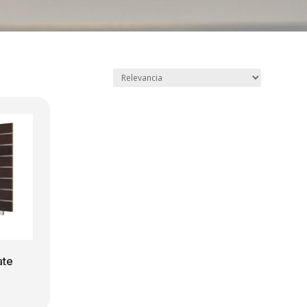
ate
ango
e