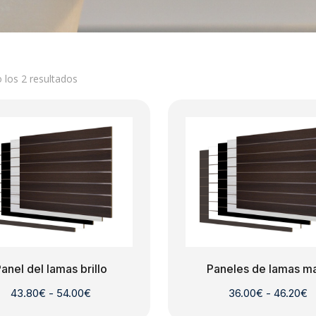
los 2 resultados
anel del lamas brillo
Paneles de lamas m
Rango
R
43.80
€
-
54.00
€
36.00
€
-
46.20
€
de
d