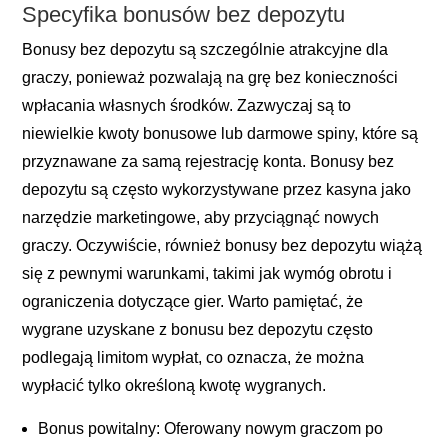
Specyfika bonusów bez depozytu
Bonusy bez depozytu są szczególnie atrakcyjne dla
graczy, ponieważ pozwalają na grę bez konieczności
wpłacania własnych środków. Zazwyczaj są to
niewielkie kwoty bonusowe lub darmowe spiny, które są
przyznawane za samą rejestrację konta. Bonusy bez
depozytu są często wykorzystywane przez kasyna jako
narzędzie marketingowe, aby przyciągnąć nowych
graczy. Oczywiście, również bonusy bez depozytu wiążą
się z pewnymi warunkami, takimi jak wymóg obrotu i
ograniczenia dotyczące gier. Warto pamiętać, że
wygrane uzyskane z bonusu bez depozytu często
podlegają limitom wypłat, co oznacza, że można
wypłacić tylko określoną kwotę wygranych.
Bonus powitalny: Oferowany nowym graczom po