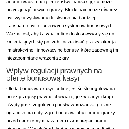
anonimowość i bezpieczeństwo transakcji, co może
przyciągnąć nowych graczy. Blockchain może również
być wykorzystywany do stworzenia bardziej
transparentnych i uczciwych systemów bonusowych.
Ważne jest, aby kasyna online dostosowywały się do
zmieniających się potrzeb i oczekiwań graczy, oferując
im atrakcyjne i innowacyjne bonusy, które zapewnią im
niezapomniane wrażenia z gry.
Wpływ regulacji prawnych na
ofertę bonusową kasyn
Oferta bonusowa kasyn online jest ściśle regulowana
przez przepisy prawne obowiązujące w danym kraju.
Rządy poszczególnych państw wprowadzają różne
ograniczenia dotyczące bonusów, aby chronić graczy
przed nadmiernym hazardem i zapobiegać praniu
pieniędzy. W niektórych krajach wprowadzono limit na