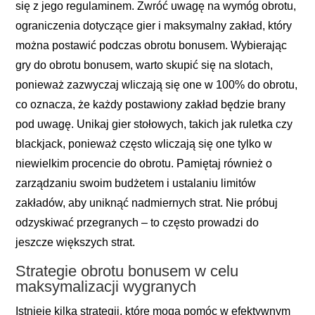
się z jego regulaminem. Zwróć uwagę na wymóg obrotu,
ograniczenia dotyczące gier i maksymalny zakład, który
można postawić podczas obrotu bonusem. Wybierając
gry do obrotu bonusem, warto skupić się na slotach,
ponieważ zazwyczaj wliczają się one w 100% do obrotu,
co oznacza, że każdy postawiony zakład będzie brany
pod uwagę. Unikaj gier stołowych, takich jak ruletka czy
blackjack, ponieważ często wliczają się one tylko w
niewielkim procencie do obrotu. Pamiętaj również o
zarządzaniu swoim budżetem i ustalaniu limitów
zakładów, aby uniknąć nadmiernych strat. Nie próbuj
odzyskiwać przegranych – to często prowadzi do
jeszcze większych strat.
Strategie obrotu bonusem w celu
maksymalizacji wygranych
Istnieje kilka strategii, które mogą pomóc w efektywnym