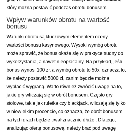
który można postawić podczas obrotu bonusem.
Wpływ warunków obrotu na wartość
bonusu
Warunki obrotu są kluczowym elementem oceny
wartości bonusu kasynowego. Wysoki wymóg obrotu
może sprawić, że bonus okaże się w praktyce trudny do
wykorzystania, a nawet nieopłacalny. Na przykład, jeśli
bonus wynosi 100 zł, a wymóg obrotu to 50x, oznacza to,
że należy postawić 5000 zł, zanim będzie można
wypłacić wygraną. Warto również zwrócić uwagę na to,
jakie gry wliczają się w obrót bonusem. Często gry
stołowe, takie jak ruletka czy blackjack, wliczają się tylko
w niewielkim procencie, co oznacza, że obrót bonusem
na tych grach będzie trwał znacznie dłużej. Dlatego,
analizując ofertę bonusową, należy brać pod uwagę