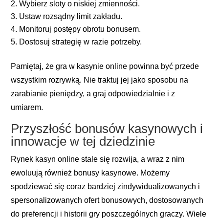
Wybierz sloty o niskiej zmienności.
Ustaw rozsądny limit zakładu.
Monitoruj postępy obrotu bonusem.
Dostosuj strategię w razie potrzeby.
Pamiętaj, że gra w kasynie online powinna być przede
wszystkim rozrywką. Nie traktuj jej jako sposobu na
zarabianie pieniędzy, a graj odpowiedzialnie i z
umiarem.
Przyszłość bonusów kasynowych i
innowacje w tej dziedzinie
Rynek kasyn online stale się rozwija, a wraz z nim
ewoluują również bonusy kasynowe. Możemy
spodziewać się coraz bardziej zindywidualizowanych i
spersonalizowanych ofert bonusowych, dostosowanych
do preferencji i historii gry poszczególnych graczy. Wiele