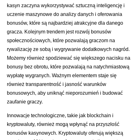
kasyn zaczyna wykorzystywać sztuczną inteligencję i
uczenie maszynowe do analizy danych i oferowania
bonusów, które są najbardziej atrakcyjne dla danego
gracza. Kolejnym trendem jest rozwój bonusów
społecznościowych, które pozwalają graczom na
rywalizację ze sobą i wygrywanie dodatkowych nagród.
Możemy również spodziewać się większego nacisku na
bonusy bez obrotu, które pozwalają na natychmiastową
wypłatę wygranych. Ważnym elementem staje się
również transparentność i jasność warunków
bonusowych, aby uniknąć nieporozumień i budować
zaufanie graczy.
Innowacje technologiczne, takie jak blockchain i
kryptowaluty, również mogą wpłynąć na przyszłość
bonusów kasynowych. Kryptowaluty oferują większą