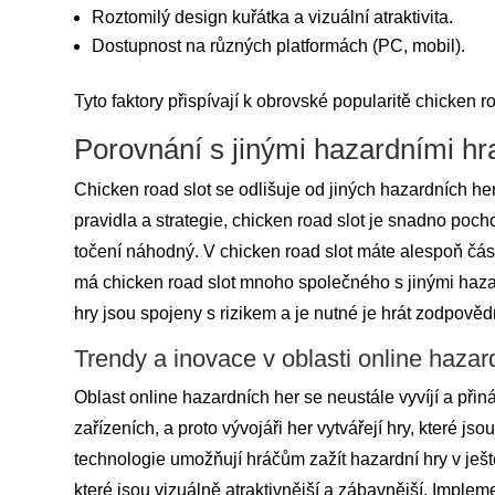
Roztomilý design kuřátka a vizuální atraktivita.
Dostupnost na různých platformách (PC, mobil).
Tyto faktory přispívají k obrovské popularitě chicken r
Porovnání s jinými hazardními hr
Chicken road slot se odlišuje od jiných hazardních her
pravidla a strategie, chicken road slot je snadno poch
točení náhodný. V chicken road slot máte alespoň část
má chicken road slot mnoho společného s jinými hazar
hry jsou spojeny s rizikem a je nutné je hrát zodpověd
Trendy a inovace v oblasti online hazar
Oblast online hazardních her se neustále vyvíjí a přin
zařízeních, a proto vývojáři her vytvářejí hry, které js
technologie umožňují hráčům zažít hazardní hry v ještě 
které jsou vizuálně atraktivnější a zábavnější. Implem