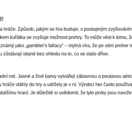
če
 hráče. Způsob, jakým se hra buduje, s postupným zvyšováním po
okem kuřátka se zvyšuje možnost prohry. To může vést k tomu, ž
je známý jako „gambler's fallacy“ – mylná víra, že po sérii proher 
zůstávají stejné bez ohledu na to, co se stalo dříve.
adní roli. Jasné a živé barvy vytvářejí zábavnou a poutavou atmo
y hráče vtáhly do hry a udržely je v ní. Výrobci her často používa
 dalšímu hraní. Je důležité si uvědomit, že tyto prvky jsou navrž