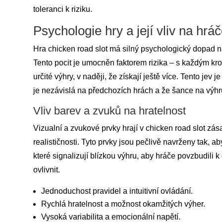
toleranci k riziku.
Psychologie hry a její vliv na hrá
Hra chicken road slot má silný psychologický dopad na
Tento pocit je umocněn faktorem rizika – s každým kr
určité výhry, v naději, že získají ještě více. Tento jev 
je nezávislá na předchozích hrách a že šance na výhru 
Vliv barev a zvuků na hratelnost
Vizualní a zvukové prvky hrají v chicken road slot zás
realističnosti. Tyto prvky jsou pečlivě navrženy tak, ab
které signalizují blízkou výhru, aby hráče povzbudili k
ovlivnit.
Jednoduchost pravidel a intuitivní ovládání.
Rychlá hratelnost a možnost okamžitých výher.
Vysoká variabilita a emocionální napětí.