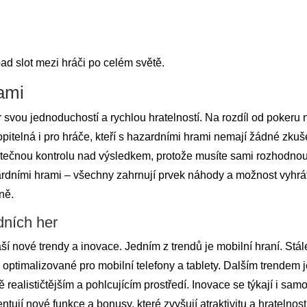
oad slot mezi hráči po celém světě.
ami
 svou jednoduchostí a rychlou hratelností. Na rozdíl od pokeru 
opitelná i pro hráče, kteří s hazardními hrami nemají žádné zkuš
ečnou kontrolu nad výsledkem, protože musíte sami rozhodnout, k
dními hrami – všechny zahrnují prvek náhody a možnost vyhrát 
ně.
dních her
áší nové trendy a inovace. Jedním z trendů je mobilní hraní. Stál
ou optimalizované pro mobilní telefony a tablety. Dalším trendem je
realističtějším a pohlcujícím prostředí. Inovace se týkají i samo
entují nové funkce a bonusy, které zvyšují atraktivitu a hratelno