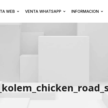
TA WEB
VENTA WHATSAPP
INFORMACION
olem_chicken_road_slo