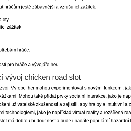
t hráčům ještě zábavnější a vzrušující zážitek.
lety.
ící zážitek.
potřebám hráče.
sti pro hráče a vývojáře her.
 vývoj chicken road slot
rozvoj. Výrobci her mohou experimentovat s novými funkcemi, ja
kážkami. Mohou také přidat prvky sociální interakce, jako je nap
epšení uživatelské zkušenosti a zajistili, aby hra byla intuitivn
i technologiemi, jako je například virtual reality a rozšířená rea
oad slot má dobrou budoucnost a bude i nadále populární hazardní 