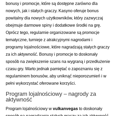
bonusy i promocje, które są dostępne zarówno dla
nowych, jak i stałych graczy. Kasyno oferuje bonus
powitalny dla nowych użytkowników, który zazwyczaj
obejmuje darmowe spiny i dodatkowe środki na grę.
Oprócz tego, regularnie organizowane są promocje
tematyczne, turnieje z atrakcyjnymi nagrodami i
programy lojalnościowe, które nagradzają stałych graczy
za ich aktywność. Bonusy i promocje to doskonały
sposób na zwiększenie szans na wygraną i przedłużenie
czasu gry. Warto jednak pamiętać o zapoznaniu się z
regulaminem bonusów, aby uniknąć nieporozumień i w
pełni wykorzystać oferowane korzyści.
Program lojalnościowy – nagrody za
aktywność
Program lojalnościowy w
vulkanvegas
to doskonały
sposób na nagradzanie stałych graczy za ich aktywność.