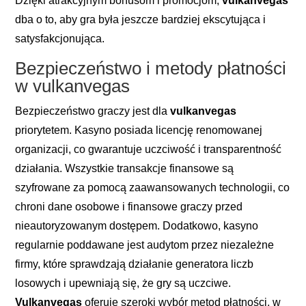
Dzięki atrakcyjnym bonusom i promocjom,
vulkanvegas
dba o to, aby gra była jeszcze bardziej ekscytująca i
satysfakcjonująca.
Bezpieczeństwo i metody płatności
w vulkanvegas
Bezpieczeństwo graczy jest dla
vulkanvegas
priorytetem. Kasyno posiada licencję renomowanej
organizacji, co gwarantuje uczciwość i transparentność
działania. Wszystkie transakcje finansowe są
szyfrowane za pomocą zaawansowanych technologii, co
chroni dane osobowe i finansowe graczy przed
nieautoryzowanym dostępem. Dodatkowo, kasyno
regularnie poddawane jest audytom przez niezależne
firmy, które sprawdzają działanie generatora liczb
losowych i upewniają się, że gry są uczciwe.
Vulkanvegas
oferuje szeroki wybór metod płatności, w