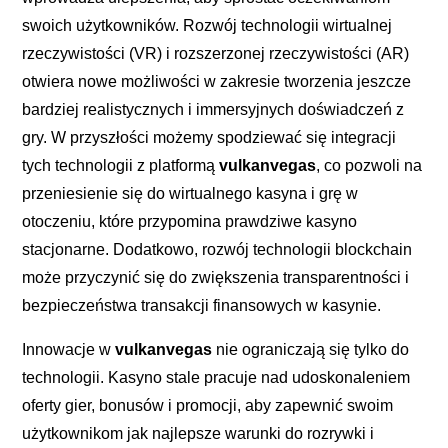
swoich użytkowników. Rozwój technologii wirtualnej
rzeczywistości (VR) i rozszerzonej rzeczywistości (AR)
otwiera nowe możliwości w zakresie tworzenia jeszcze
bardziej realistycznych i immersyjnych doświadczeń z
gry. W przyszłości możemy spodziewać się integracji
tych technologii z platformą
vulkanvegas
, co pozwoli na
przeniesienie się do wirtualnego kasyna i grę w
otoczeniu, które przypomina prawdziwe kasyno
stacjonarne. Dodatkowo, rozwój technologii blockchain
może przyczynić się do zwiększenia transparentności i
bezpieczeństwa transakcji finansowych w kasynie.
Innowacje w
vulkanvegas
nie ograniczają się tylko do
technologii. Kasyno stale pracuje nad udoskonaleniem
oferty gier, bonusów i promocji, aby zapewnić swoim
użytkownikom jak najlepsze warunki do rozrywki i