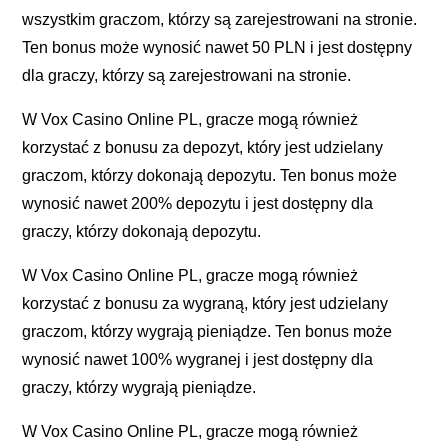
wszystkim graczom, którzy są zarejestrowani na stronie.
Ten bonus może wynosić nawet 50 PLN i jest dostępny
dla graczy, którzy są zarejestrowani na stronie.
W Vox Casino Online PL, gracze mogą również
korzystać z bonusu za depozyt, który jest udzielany
graczom, którzy dokonają depozytu. Ten bonus może
wynosić nawet 200% depozytu i jest dostępny dla
graczy, którzy dokonają depozytu.
W Vox Casino Online PL, gracze mogą również
korzystać z bonusu za wygraną, który jest udzielany
graczom, którzy wygrają pieniądze. Ten bonus może
wynosić nawet 100% wygranej i jest dostępny dla
graczy, którzy wygrają pieniądze.
W Vox Casino Online PL, gracze mogą również