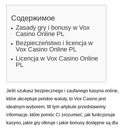
Содержимое
Zasady gry i bonusy w Vox
Casino Online PL
Bezpieczeństwo i licencja w
Vox Casino Online PL
Licencja w Vox Casino Online
PL
Jeśli szukasz bezpiecznego i zaufanego kasyna online,
które akceptuje polskie waluty, to Vox Casino jest
idealnym wyborem. W tym artykule przedstawimy
informacje, które pomóc Ci zrozumieć, jak funkcjonuje
kasyno, jakie gry oferuje i jakie bonusy dostępne są dla