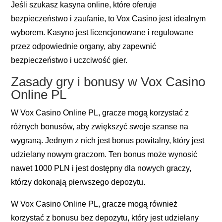
Jeśli szukasz kasyna online, które oferuje
bezpieczeństwo i zaufanie, to Vox Casino jest idealnym
wyborem. Kasyno jest licencjonowane i regulowane
przez odpowiednie organy, aby zapewnić
bezpieczeństwo i uczciwość gier.
Zasady gry i bonusy w Vox Casino
Online PL
W Vox Casino Online PL, gracze mogą korzystać z
różnych bonusów, aby zwiększyć swoje szanse na
wygraną. Jednym z nich jest bonus powitalny, który jest
udzielany nowym graczom. Ten bonus może wynosić
nawet 1000 PLN i jest dostępny dla nowych graczy,
którzy dokonają pierwszego depozytu.
W Vox Casino Online PL, gracze mogą również
korzystać z bonusu bez depozytu, który jest udzielany