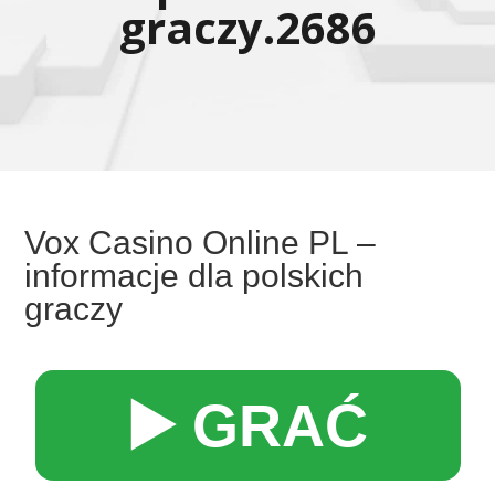
graczy.2686
Vox Casino Online PL –
informacje dla polskich
graczy
▶️ GRAĆ