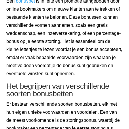
Een
bonusbet
is in feite een promotie aangeboden door
online bookmakers om nieuwe klanten aan te trekken of
bestaande klanten te belonen. Deze bonussen kunnen
verschillende vormen aannemen, zoals een gratis
weddenschap, een inzetverzekering, of een percentage-
bonus op je eerste storting. Het is essentieel om de
kleine lettertjes te lezen voordat je een bonus accepteert,
omdat er vaak bepaalde voorwaarden zijn waaraan je
moet voldoen voordat je de bonus kunt gebruiken en
eventuele winsten kunt opnemen.
Het begrijpen van verschillende
soorten bonusbetten
Er bestaan verschillende soorten bonusbetten, elk met
hun eigen unieke voorwaarden en voordelen. Een van
de meest voorkomende is de stortingsbonus, waarbij de
bookmaker een percentage van je eerste storting als