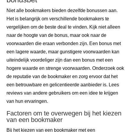
Niet alle bookmakers bieden dezelfde bonussen aan.
Het is belangrijk om verschillende bookmakers te
vergelijken om de beste deal te vinden. Kijk niet alleen
naar de hoogte van de bonus, maar ook naar de
voorwaarden die eraan verbonden zijn. Een bonus met
een lagere waarde, maar gunstigere voorwaarden kan
uiteindelijk voordeliger zijn dan een bonus met een
hogere waarde en strenge voorwaarden. Onderzoek ook
de reputatie van de bookmaker en zorg ervoor dat het
een betrouwbare en gelicentieerde aanbieder is. Lees
reviews van andere gebruikers om een idee te krijgen
van hun ervaringen.
Factoren om te overwegen bij het kiezen
van een bookmaker
Bij het kiezen van een bookmaker met een