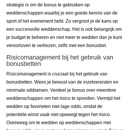
strategie is om de bonus te gebruiken op
weddenschappen waarbij je een goede kennis van de
sport of het evenement hebt. Zo vergroot je de kans op
een succesvolle weddenschap. Het is ook belangrijk om
je budget te beheren en niet meer te wedden dan je kunt
veroorloven te verliezen, zelfs met een bonusbet.
Risicomanagement bij het gebruik van
bonusbetten
Risicomanagement is cruciaal bij het gebruik van
bonusbetten. Wees je bewust van de inzetvereisten en
minimale oddseisen. Verdeel je bonus over meerdere
weddenschappen om het risico te spreiden. Vermijd het
wedden op favorieten met lage odds, omdat de
potentiële winst vaak niet opweegt tegen het risico.
Overweeg om te wedden op weddenschappen met