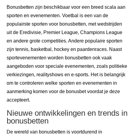
Bonusbetten zijn beschikbaar voor een breed scala aan
sporten en evenementen. Voetbal is een van de
populairste sporten voor bonusbetten, met wedstrijden
uit de Eredivisie, Premier League, Champions League
en andere grote competities. Andere populaire sporten
zijn tennis, basketbal, hockey en paardenraces. Naast
sportevenementen worden bonusbetten ook vaak
aangeboden voor speciale evenementen, zoals politieke
verkiezingen, realityshows en e-sports. Het is belangrijk
om te controleren welke sporten en evenementen in
aanmerking komen voor de bonusbet voordat je deze
accepteert.
Nieuwe ontwikkelingen en trends in
bonusbetten
De wereld van bonusbetten is voortdurend in