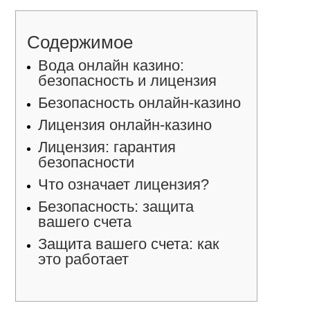
Содержимое
Вода онлайн казино:
безопасность и лицензия
Безопасность онлайн-казино
Лицензия онлайн-казино
Лицензия: гарантия
безопасности
Что означает лицензия?
Безопасность: защита
вашего счета
Защита вашего счета: как
это работает