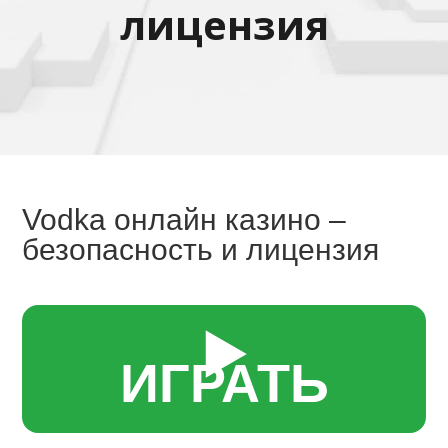
лицензия
Vodka онлайн казино –
безопасность и лицензия
▶️
ИГРАТЬ