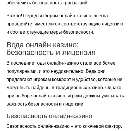
обеспечить безопасность транзакций.
Важно! Перед выбором онлайн-казино, всегда
проверяйте, имеет ли он соответствующую лицензию
и соответствующие меры безопасности.
Вода онлайн казино:
безопасность и лицензия
В последние годы онлайн-казино стали все более
популярными, и это неудивительно. Ведь они
предлагают игрокам комфорт и удобство, которые не
могут быть найдены в традиционных казино. Однако,
при выборе онлайн-казино, игроки должны учитывать
важность безопасности и лицензии.
Безопасность онлайн-казино
Безопасность онлайн-казино – это ключевой фактор,