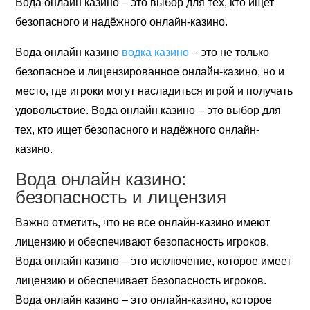
Вода онлайн казино – это выбор для тех, кто ищет
безопасного и надёжного онлайн-казино.
Вода онлайн казино
водка казино
– это не только
безопасное и лицензированное онлайн-казино, но и
место, где игроки могут насладиться игрой и получать
удовольствие. Вода онлайн казино – это выбор для
тех, кто ищет безопасного и надёжного онлайн-
казино.
Вода онлайн казино:
безопасность и лицензия
Важно отметить, что не все онлайн-казино имеют
лицензию и обеспечивают безопасность игроков.
Вода онлайн казино – это исключение, которое имеет
лицензию и обеспечивает безопасность игроков.
Вода онлайн казино – это онлайн-казино, которое