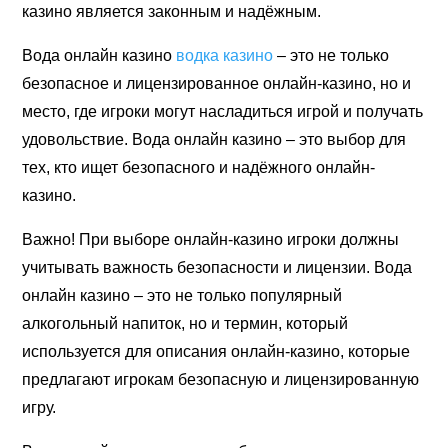
казино является законным и надёжным.
Вода онлайн казино
водка казино
– это не только
безопасное и лицензированное онлайн-казино, но и
место, где игроки могут насладиться игрой и получать
удовольствие. Вода онлайн казино – это выбор для
тех, кто ищет безопасного и надёжного онлайн-
казино.
Важно! При выборе онлайн-казино игроки должны
учитывать важность безопасности и лицензии. Вода
онлайн казино – это не только популярный
алкогольный напиток, но и термин, который
используется для описания онлайн-казино, которые
предлагают игрокам безопасную и лицензированную
игру.