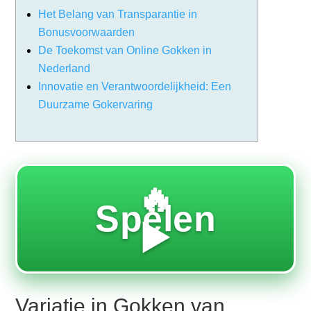
Het Belang van Transparantie in
Bonusvoorwaarden
De Toekomst van Online Gokken in
Nederland
Innovatie en Verantwoordelijkheid: Een
Duurzame Gokervaring
🔥
Spelen
▶️
Variatie in Gokken van