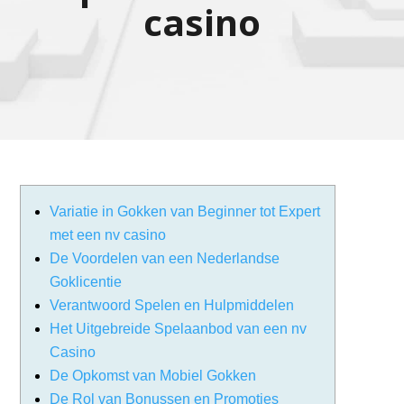
casino
Variatie in Gokken van Beginner tot Expert
met een nv casino
De Voordelen van een Nederlandse
Goklicentie
Verantwoord Spelen en Hulpmiddelen
Het Uitgebreide Spelaanbod van een nv
Casino
De Opkomst van Mobiel Gokken
De Rol van Bonussen en Promoties