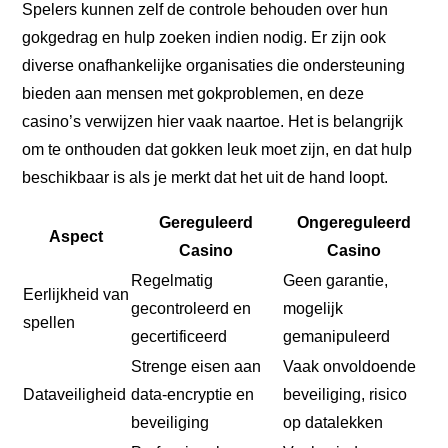
Spelers kunnen zelf de controle behouden over hun
gokgedrag en hulp zoeken indien nodig. Er zijn ook
diverse onafhankelijke organisaties die ondersteuning
bieden aan mensen met gokproblemen, en deze
casino’s verwijzen hier vaak naartoe. Het is belangrijk
om te onthouden dat gokken leuk moet zijn, en dat hulp
beschikbaar is als je merkt dat het uit de hand loopt.
Gereguleerd
Ongereguleerd
Aspect
Casino
Casino
Regelmatig
Geen garantie,
Eerlijkheid van
gecontroleerd en
mogelijk
spellen
gecertificeerd
gemanipuleerd
Strenge eisen aan
Vaak onvoldoende
Dataveiligheid
data-encryptie en
beveiliging, risico
beveiliging
op datalekken