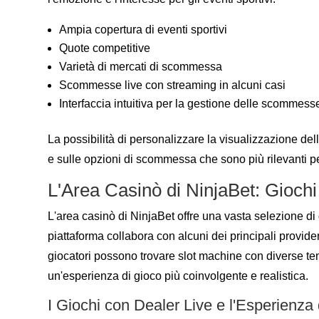
Ampia copertura di eventi sportivi
Quote competitive
Varietà di mercati di scommessa
Scommesse live con streaming in alcuni casi
Interfaccia intuitiva per la gestione delle scommess
La possibilità di personalizzare la visualizzazione del
e sulle opzioni di scommessa che sono più rilevanti pe
L'Area Casinò di NinjaBet: Giochi
L'area casinò di NinjaBet offre una vasta selezione di g
piattaforma collabora con alcuni dei principali provider 
giocatori possono trovare slot machine con diverse tem
un'esperienza di gioco più coinvolgente e realistica.
I Giochi con Dealer Live e l'Esperienza