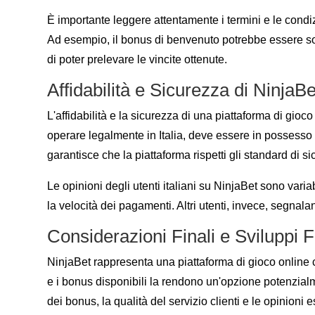
È importante leggere attentamente i termini e le condizi
Ad esempio, il bonus di benvenuto potrebbe essere sog
di poter prelevare le vincite ottenute.
Affidabilità e Sicurezza di NinjaBe
L'affidabilità e la sicurezza di una piattaforma di gio
operare legalmente in Italia, deve essere in possess
garantisce che la piattaforma rispetti gli standard di si
Le opinioni degli utenti italiani su NinjaBet sono varia
la velocità dei pagamenti. Altri utenti, invece, segnalano
Considerazioni Finali e Sviluppi F
NinjaBet rappresenta una piattaforma di gioco online 
e i bonus disponibili la rendono un'opzione potenzialme
dei bonus, la qualità del servizio clienti e le opinioni