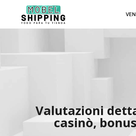
VEN
Valutazioni dett
casinò, bonus,