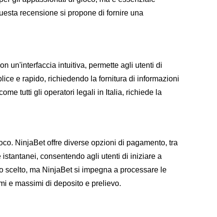
 Questa recensione si propone di fornire una
 un'interfaccia intuitiva, permette agli utenti di
ce e rapido, richiedendo la fornitura di informazioni
e tutti gli operatori legali in Italia, richiede la
gioco. NinjaBet offre diverse opzioni di pagamento, tra
e istantanei, consentendo agli utenti di iniziare a
o scelto, ma NinjaBet si impegna a processare le
imi e massimi di deposito e prelievo.