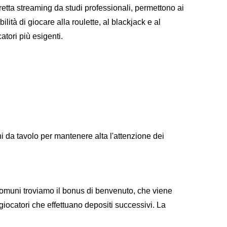
iretta streaming da studi professionali, permettono ai
lità di giocare alla roulette, al blackjack e al
tori più esigenti.
i da tavolo per mantenere alta l'attenzione dei
ù comuni troviamo il bonus di benvenuto, che viene
 giocatori che effettuano depositi successivi. La