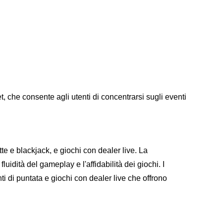
t, che consente agli utenti di concentrarsi sugli eventi
te e blackjack, e giochi con dealer live. La
luidità del gameplay e l'affidabilità dei giochi. I
i di puntata e giochi con dealer live che offrono