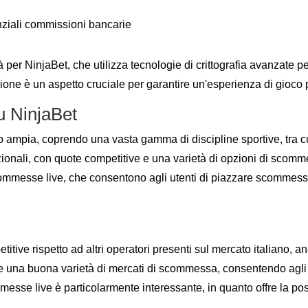
ziali commissioni bancarie
 per NinjaBet, che utilizza tecnologie di crittografia avanzate per
one è un aspetto cruciale per garantire un'esperienza di gioco p
u NinjaBet
 ampia, coprendo una vasta gamma di discipline sportive, tra cui c
ionali, con quote competitive e una varietà di opzioni di scomm
mmesse live, che consentono agli utenti di piazzare scommesse 
tive rispetto ad altri operatori presenti sul mercato italiano, 
 una buona varietà di mercati di scommessa, consentendo agli ute
esse live è particolarmente interessante, in quanto offre la po