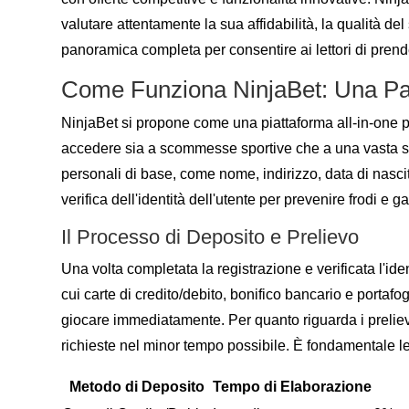
valutare attentamente la sua affidabilità, la qualità de
panoramica completa per consentire ai lettori di pren
Come Funziona NinjaBet: Una Pa
NinjaBet si propone come una piattaforma all-in-one per 
accedere sia a scommesse sportive che a una vasta sele
personali di base, come nome, indirizzo, data di nascita 
verifica dell'identità dell'utente per prevenire frodi e 
Il Processo di Deposito e Prelievo
Una volta completata la registrazione e verificata l'ide
cui carte di credito/debito, bonifico bancario e portafo
giocare immediatamente. Per quanto riguarda i prelie
richieste nel minor tempo possibile. È fondamentale leg
Metodo di Deposito
Tempo di Elaborazione