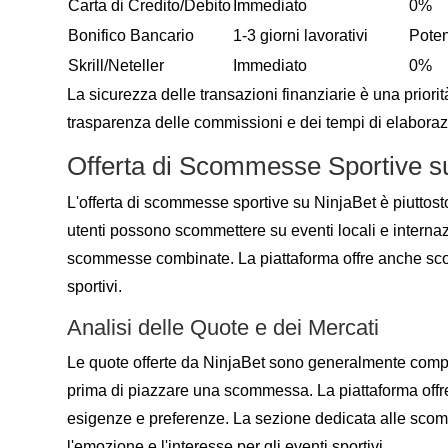
Carta di Credito/Debito
Immediato
0%
Bonifico Bancario
1-3 giorni lavorativi
Poten
Skrill/Neteller
Immediato
0%
La sicurezza delle transazioni finanziarie è una priorità
trasparenza delle commissioni e dei tempi di elaborazi
Offerta di Scommesse Sportive s
L'offerta di scommesse sportive su NinjaBet è piuttosto
utenti possono scommettere su eventi locali e internaz
scommesse combinate. La piattaforma offre anche sco
sportivi.
Analisi delle Quote e dei Mercati
Le quote offerte da NinjaBet sono generalmente competi
prima di piazzare una scommessa. La piattaforma offre
esigenze e preferenze. La sezione dedicata alle scomm
l'emozione e l'interesse per gli eventi sportivi.