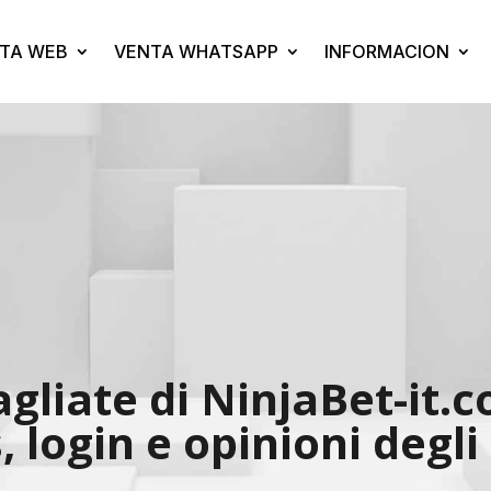
TA WEB
VENTA WHATSAPP
INFORMACION
agliate di NinjaBet-i
 login e opinioni degli 