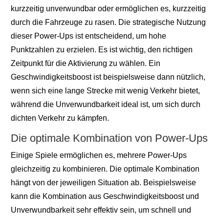
kurzzeitig unverwundbar oder ermöglichen es, kurzzeitig
durch die Fahrzeuge zu rasen. Die strategische Nutzung
dieser Power-Ups ist entscheidend, um hohe
Punktzahlen zu erzielen. Es ist wichtig, den richtigen
Zeitpunkt für die Aktivierung zu wählen. Ein
Geschwindigkeitsboost ist beispielsweise dann nützlich,
wenn sich eine lange Strecke mit wenig Verkehr bietet,
während die Unverwundbarkeit ideal ist, um sich durch
dichten Verkehr zu kämpfen.
Die optimale Kombination von Power-Ups
Einige Spiele ermöglichen es, mehrere Power-Ups
gleichzeitig zu kombinieren. Die optimale Kombination
hängt von der jeweiligen Situation ab. Beispielsweise
kann die Kombination aus Geschwindigkeitsboost und
Unverwundbarkeit sehr effektiv sein, um schnell und