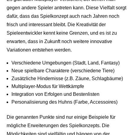
gegen andere Spieler antreten kann. Diese Vielfalt sorgt
dafür, dass das Spielkonzept auch nach Jahren noch
frisch und interessant bleibt. Die Kreativität der
Spieleentwickler kennt keine Grenzen, und es ist zu
erwarten, dass in Zukunft noch weitere innovative
Variationen entstehen werden.
Verschiedene Umgebungen (Stadt, Land, Fantasy)
Neue spielbare Charaktere (verschiedene Tiere)
Zusätzliche Hindernisse (z.B. Zäune, Schlagbäume)
Multiplayer-Modus für Wettkämpfe
Integration von Erfolgen und Bestenlisten
Personalisierung des Huhns (Farbe, Accessoires)
Die genannten Punkte sind nur einige Beispiele für
mögliche Erweiterungen des Spielkonzepts. Die
Möglichkeiten sind vielfältig und hängen von der