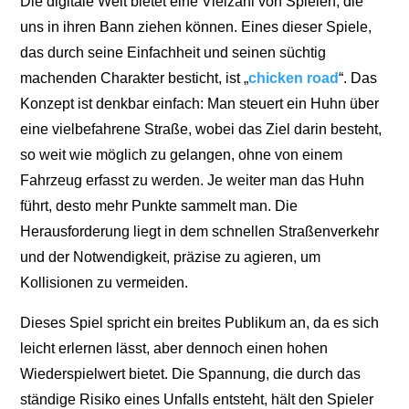
Die digitale Welt bietet eine Vielzahl von Spielen, die
uns in ihren Bann ziehen können. Eines dieser Spiele,
das durch seine Einfachheit und seinen süchtig
machenden Charakter besticht, ist „
chicken road
“. Das
Konzept ist denkbar einfach: Man steuert ein Huhn über
eine vielbefahrene Straße, wobei das Ziel darin besteht,
so weit wie möglich zu gelangen, ohne von einem
Fahrzeug erfasst zu werden. Je weiter man das Huhn
führt, desto mehr Punkte sammelt man. Die
Herausforderung liegt in dem schnellen Straßenverkehr
und der Notwendigkeit, präzise zu agieren, um
Kollisionen zu vermeiden.
Dieses Spiel spricht ein breites Publikum an, da es sich
leicht erlernen lässt, aber dennoch einen hohen
Wiederspielwert bietet. Die Spannung, die durch das
ständige Risiko eines Unfalls entsteht, hält den Spieler