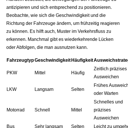
antizipieren und sich entsprechend zu positionieren.
Beobachte, wie sich die Geschwindigkeit und die
Richtung der Fahrzeuge ändern, um frühzeitig reagieren
zu können. Es hilft auch, Muster im Verkehrsfluss zu
erkennen. Manchmal gibt es wiederkehrende Lücken
oder Abfolgen, die man ausnutzen kann.
Fahrzeugtyp
Geschwindigkeit
Häufigkeit
Ausweichstrate
Zeitlich präzises
PKW
Mittel
Häufig
Ausweichen
Frühes Ausweic
LKW
Langsam
Selten
oder Warten
Schnelles und
Motorrad
Schnell
Mittel
präzises
Ausweichen
Bus
Sehr langsam
Selten
Leicht zu umgeh