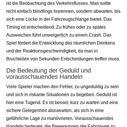
ist die Beobachtung des Verkehrsflusses. Man sollte
nicht einfach blindlings losrennen, sondern abwarten, bis
sich eine Lücke in der Fahrzeugschlange bietet. Das
Timing ist entscheidend. Zu frühes oder zu spätes
Ausweichen führt unweigerlich zu einem Crash. Das
Spiel fördert die Entwicklung des räumlichen Denkens
und der Reaktionsgeschwindigkeit, da man in
Bruchteilen von Sekunden Entscheidungen treffen muss.
Die Bedeutung der Geduld und
vorausschauendes Handeln
Viele Spieler machen den Fehler, zu ungeduldig zu sein
und sich in riskante Situationen zu begeben. Geduld ist
hier eine Tugend. Es ist besser, kurz zu warten und eine
sichere Gelegenheit abzuwarten, als sich in eine
gefährliche Lage zu manövrieren. Vorausschauendes
Handeln bedeutet, die Bewegungen der Fahrzeuge zu