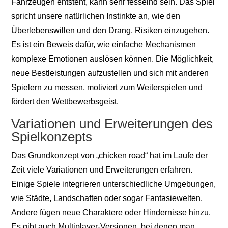
Fahrzeugen entsteht, kann sehr fesselnd sein. Das Spiel
spricht unsere natürlichen Instinkte an, wie den
Überlebenswillen und den Drang, Risiken einzugehen.
Es ist ein Beweis dafür, wie einfache Mechanismen
komplexe Emotionen auslösen können. Die Möglichkeit,
neue Bestleistungen aufzustellen und sich mit anderen
Spielern zu messen, motiviert zum Weiterspielen und
fördert den Wettbewerbsgeist.
Variationen und Erweiterungen des
Spielkonzepts
Das Grundkonzept von „chicken road“ hat im Laufe der
Zeit viele Variationen und Erweiterungen erfahren.
Einige Spiele integrieren unterschiedliche Umgebungen,
wie Städte, Landschaften oder sogar Fantasiewelten.
Andere fügen neue Charaktere oder Hindernisse hinzu.
Es gibt auch Multiplayer-Versionen, bei denen man