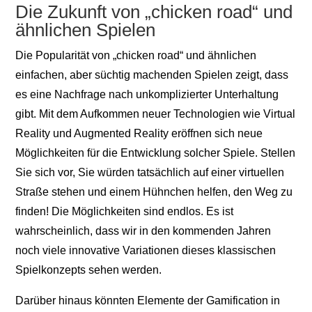
Die Zukunft von „chicken road“ und
ähnlichen Spielen
Die Popularität von „chicken road“ und ähnlichen
einfachen, aber süchtig machenden Spielen zeigt, dass
es eine Nachfrage nach unkomplizierter Unterhaltung
gibt. Mit dem Aufkommen neuer Technologien wie Virtual
Reality und Augmented Reality eröffnen sich neue
Möglichkeiten für die Entwicklung solcher Spiele. Stellen
Sie sich vor, Sie würden tatsächlich auf einer virtuellen
Straße stehen und einem Hühnchen helfen, den Weg zu
finden! Die Möglichkeiten sind endlos. Es ist
wahrscheinlich, dass wir in den kommenden Jahren
noch viele innovative Variationen dieses klassischen
Spielkonzepts sehen werden.
Darüber hinaus könnten Elemente der Gamification in