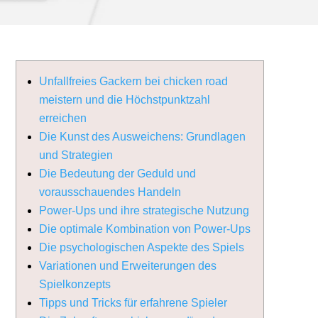
Unfallfreies Gackern bei chicken road
meistern und die Höchstpunktzahl
erreichen
Die Kunst des Ausweichens: Grundlagen
und Strategien
Die Bedeutung der Geduld und
vorausschauendes Handeln
Power-Ups und ihre strategische Nutzung
Die optimale Kombination von Power-Ups
Die psychologischen Aspekte des Spiels
Variationen und Erweiterungen des
Spielkonzepts
Tipps und Tricks für erfahrene Spieler