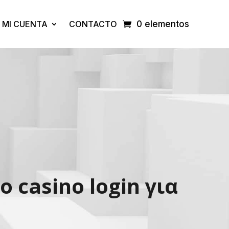
MI CUENTA
CONTACTO
0 elementos
 casino login για