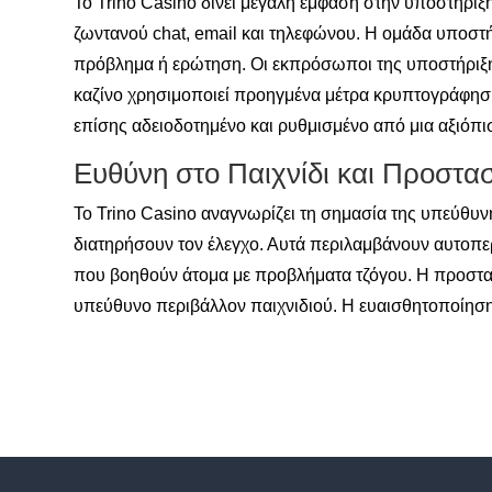
Το Trino Casino δίνει μεγάλη έμφαση στην υποστήρι
ζωντανού chat, email και τηλεφώνου. Η ομάδα υποστή
πρόβλημα ή ερώτηση. Οι εκπρόσωποι της υποστήριξης
καζίνο χρησιμοποιεί προηγμένα μέτρα κρυπτογράφησ
επίσης αδειοδοτημένο και ρυθμισμένο από μια αξιόπ
Ευθύνη στο Παιχνίδι και Προστα
Το Trino Casino αναγνωρίζει τη σημασία της υπεύθυνη
διατηρήσουν τον έλεγχο. Αυτά περιλαμβάνουν αυτοπε
που βοηθούν άτομα με προβλήματα τζόγου. Η προστασί
υπεύθυνο περιβάλλον παιχνιδιού. Η ευαισθητοποίηση 