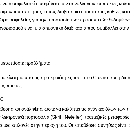
ια να διασφαλιστεί η ασφάλεια των συναλλαγών, οι παίκτες καλ
άφων ταυτοποίησης, όπως διαβατήριο ή ταυτότητα, καθώς και 
μέτρα ασφαλείας για την προστασία των προσωπικών δεδομένων 
ογαριασμού είναι μια σημαντική διαδικασία που συμβάλλει στη
ιμετωπίσετε προβλήματα.
ίναι μια από τις προτεραιότητες του Trino Casino, και η διαδ
ους παίκτες.
ης
άθεσης και ανάληψης, ώστε να καλύπτει τις ανάγκες όλων των π
 ηλεκτρονικά πορτοφόλια (Skrill, Neteller), τραπεζικές μεταφορ
θέσιμες επιλογές στην περιοχή του. Οι καταθέσεις συνήθως είναι