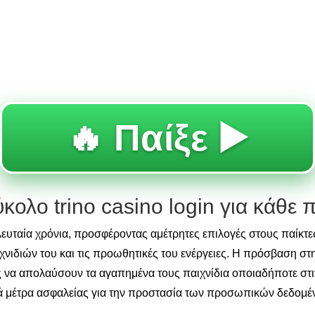
🔥 Παίξε ▶️
κολο trino casino login για κάθε 
ελευταία χρόνια, προσφέροντας αμέτρητες επιλογές στους παίκτε
αιχνιδιών του και τις προωθητικές του ενέργειες. Η πρόσβαση στ
ς να απολαύσουν τα αγαπημένα τους παιχνίδια οποιαδήποτε στι
ηρά μέτρα ασφαλείας για την προστασία των προσωπικών δεδομ