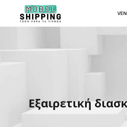
VEN
Εξαιρετική διασκ