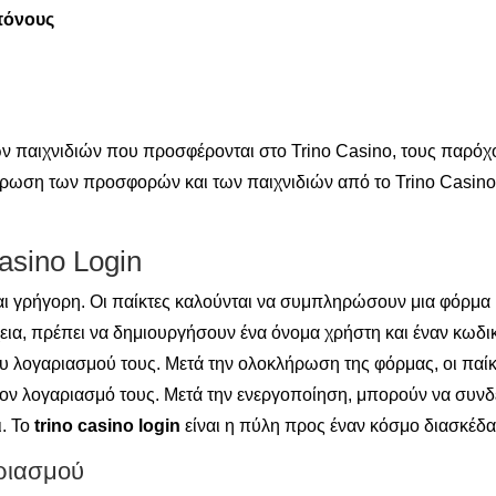
πόνους
 παιχνιδιών που προσφέρονται στο Trino Casino, τους παρόχου
έρωση των προσφορών και των παιχνιδιών από το Trino Casino 
asino Login
και γρήγορη. Οι παίκτες καλούνται να συμπληρώσουν μια φόρμα
χεια, πρέπει να δημιουργήσουν ένα όνομα χρήστη και έναν κωδ
υ λογαριασμού τους. Μετά την ολοκλήρωση της φόρμας, οι παί
 τον λογαριασμό τους. Μετά την ενεργοποίηση, μπορούν να συ
ι. Το
trino casino login
είναι η πύλη προς έναν κόσμο διασκέδα
ριασμού