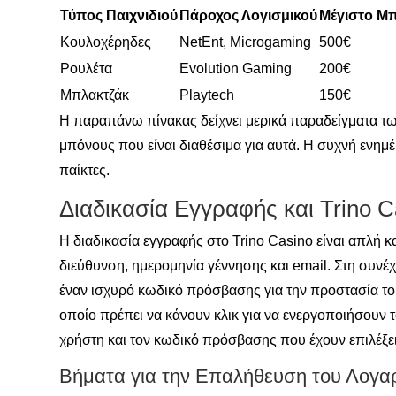
Τύπος Παιχνιδιού
Πάροχος Λογισμικού
Μέγιστο Μ
Κουλοχέρηδες
NetEnt, Microgaming
500€
Ρουλέτα
Evolution Gaming
200€
Μπλακτζάκ
Playtech
150€
Η παραπάνω πίνακας δείχνει μερικά παραδείγματα των
μπόνους που είναι διαθέσιμα για αυτά. Η συχνή ενημ
παίκτες.
Διαδικασία Εγγραφής και Trino C
Η διαδικασία εγγραφής στο Trino Casino είναι απλή 
διεύθυνση, ημερομηνία γέννησης και email. Στη συνέ
έναν ισχυρό κωδικό πρόσβασης για την προστασία το
οποίο πρέπει να κάνουν κλικ για να ενεργοποιήσουν
χρήστη και τον κωδικό πρόσβασης που έχουν επιλέξε
Βήματα για την Επαλήθευση του Λογα