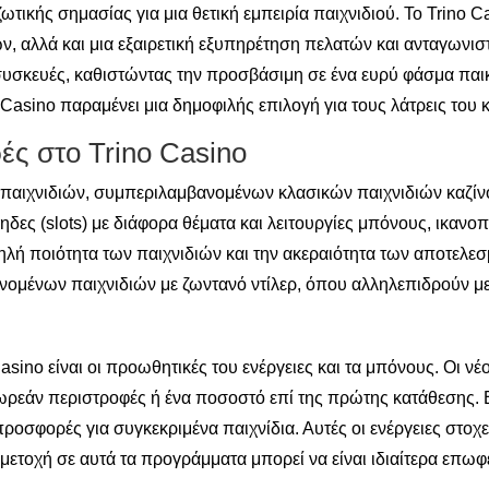
 ζωτικής σημασίας για μια θετική εμπειρία παιχνιδιού. Το Trino
ν, αλλά και μια εξαιρετική εξυπηρέτηση πελατών και ανταγωνισ
συσκευές, καθιστώντας την προσβάσιμη σε ένα ευρύ φάσμα παι
Casino παραμένει μια δημοφιλής επιλογή για τους λάτρεις του κ
ές στο Trino Casino
α παιχνιδιών, συμπεριλαμβανομένων κλασικών παιχνιδιών καζίν
δες (slots) με διάφορα θέματα και λειτουργίες μπόνους, ικανο
λή ποιότητα των παιχνιδιών και την ακεραιότητα των αποτελε
ανομένων παιχνιδιών με ζωντανό ντίλερ, όπου αλληλεπιδρούν μ
sino είναι οι προωθητικές του ενέργειες και τα μπόνους. Οι νέ
ωρεάν περιστροφές ή ένα ποσοστό επί της πρώτης κατάθεσης. Ε
προσφορές για συγκεκριμένα παιχνίδια. Αυτές οι ενέργειες στοχ
τοχή σε αυτά τα προγράμματα μπορεί να είναι ιδιαίτερα επωφελ