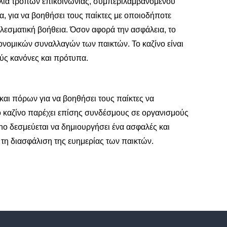
κιλία τρόπων επικοινωνίας, συμπεριλαμβανομένου
α, για να βοηθήσει τους παίκτες με οποιοδήποτε
λεσματική βοήθεια. Όσον αφορά την ασφάλεια, το
νομικών συναλλαγών των παικτών. Το καζίνο είναι
ύς κανόνες και πρότυπα.
και πόρων για να βοηθήσει τους παίκτες να
ο καζίνο παρέχει επίσης συνδέσμους σε οργανισμούς
no δεσμεύεται να δημιουργήσει ένα ασφαλές και
 τη διασφάλιση της ευημερίας των παικτών.