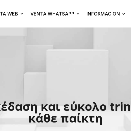
TA WEB
VENTA WHATSAPP
INFORMACION
έδαση και εύκολο trino
κάθε παίκτη