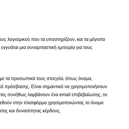
ς λογισμικού που τα υποστηρίζουν, και τα μέγιστα
εγγυάται μια συναρπαστική εμπειρία για τους
 με τα προσωπικά τους στοιχεία, όπως όνομα,
ικό πρόσβασης. Είναι σημαντικό να χρησιμοποιήσουν
κτες συνήθως λαμβάνουν ένα email επιβεβαίωσης, το
νδεθούν στην πλατφόρμα χρησιμοποιώντας το όνομα
σης και δυνατότητας κέρδους.