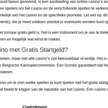
posit bonus genoemd, is een aanbieding van online casino’s waa
e spelers om het casino en de verschillende spellen te verkenne
nkelijk van het casino en de specifieke promotie. Let wel op: 
ments), die je moet voldoen voordat je eventuele winsten kunt 
niet zomaar gratis geld is. Het is een instrument om je aan te tre
ren en mogelijk wat winst te maken.
ino met Gratis Startgeld?
nbieden, maar niet alle casino’s zijn betrouwbaar of eerlijk. Het 
e Belgische Kansspelcommissie. Een licentie garandeert dat het
anderen.
 om te zien welke spellen je kunt spelen met het gratis startg
beeld te krijgen van de reputatie van het casino. Een casino m
Controlepunt