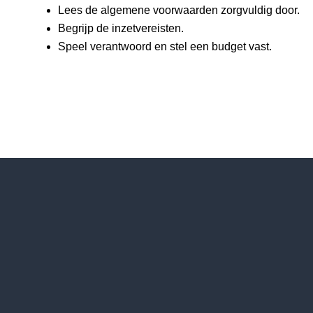
Lees de algemene voorwaarden zorgvuldig door.
Begrijp de inzetvereisten.
Speel verantwoord en stel een budget vast.