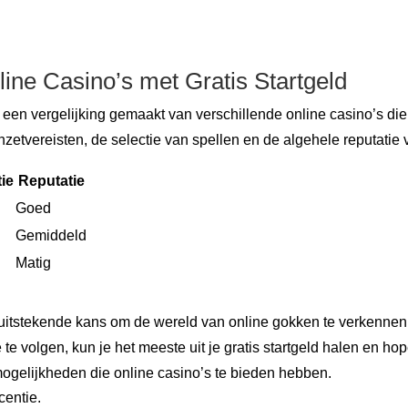
line Casino’s met Gratis Startgeld
en vergelijking gemaakt van verschillende online casino’s die 
inzetvereisten, de selectie van spellen en de algehele reputatie 
tie
Reputatie
Goed
Gemiddeld
Matig
uitstekende kans om de wereld van online gokken te verkennen z
te volgen, kun je het meeste uit je gratis startgeld halen en hop
gelijkheden die online casino’s te bieden hebben.
centie.