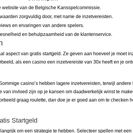
e website van de Belgische Kansspelcommissie.
waarden zorgvuldig door, met name de inzetvereisten.
views en ervaringen van andere spelers.
tiesnelheid en behulpzaamheid van de klantenservice.
n
al aspect van gratis startgeld. Ze geven aan hoeveel je moet in
beeld, als een casino een inzetvereiste van 30x heeft en je ontv
 Sommige casino’s hebben lagere inzetvereisten, terwijl andere
ze van invloed zijn op je kansen om daadwerkelijk winst te make
oorbeeld graag roulette, dan doe je er goed aan om te checken ho
atis Startgeld
 belangrijk om een strategie te hebben. Selecteer spellen met e