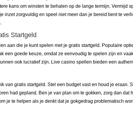
ere kans om winsten te behalen op de lange termijn. Vermijd sp
e inzet zorgvuldig en speel niet meer dan je bereid bent te verli
.
tis Startgeld
n aan die je kunt spelen met je gratis startgeld. Populaire opti
vaak een goede keuze, omdat ze eenvoudig te spelen zijn en va
kunnen ook lucratief zijn. Live casino spellen bieden een authen
ik van gratis startgeld. Stel een budget vast en houd je eraan.
ren had gepland. Ben je van plan om te gokken, zorg dan dat het 
om je te helpen als je denkt dat je gokgedrag problematisch wor