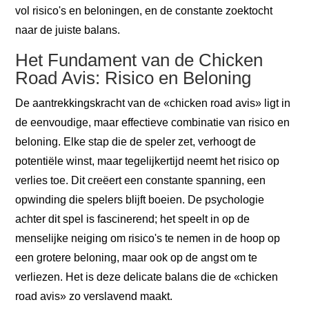
vol risico's en beloningen, en de constante zoektocht
naar de juiste balans.
Het Fundament van de Chicken
Road Avis: Risico en Beloning
De aantrekkingskracht van de «chicken road avis» ligt in
de eenvoudige, maar effectieve combinatie van risico en
beloning. Elke stap die de speler zet, verhoogt de
potentiële winst, maar tegelijkertijd neemt het risico op
verlies toe. Dit creëert een constante spanning, een
opwinding die spelers blijft boeien. De psychologie
achter dit spel is fascinerend; het speelt in op de
menselijke neiging om risico's te nemen in de hoop op
een grotere beloning, maar ook op de angst om te
verliezen. Het is deze delicate balans die de «chicken
road avis» zo verslavend maakt.