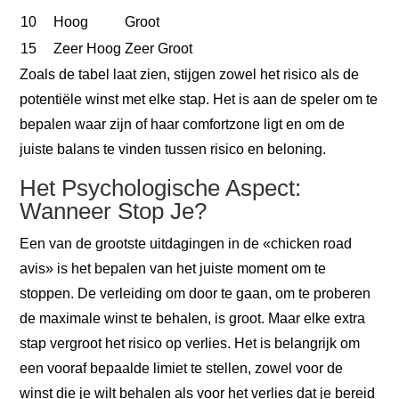
10
Hoog
Groot
15
Zeer Hoog
Zeer Groot
Zoals de tabel laat zien, stijgen zowel het risico als de
potentiële winst met elke stap. Het is aan de speler om te
bepalen waar zijn of haar comfortzone ligt en om de
juiste balans te vinden tussen risico en beloning.
Het Psychologische Aspect:
Wanneer Stop Je?
Een van de grootste uitdagingen in de «chicken road
avis» is het bepalen van het juiste moment om te
stoppen. De verleiding om door te gaan, om te proberen
de maximale winst te behalen, is groot. Maar elke extra
stap vergroot het risico op verlies. Het is belangrijk om
een vooraf bepaalde limiet te stellen, zowel voor de
winst die je wilt behalen als voor het verlies dat je bereid