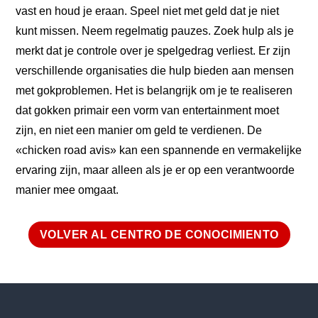
vast en houd je eraan. Speel niet met geld dat je niet
kunt missen. Neem regelmatig pauzes. Zoek hulp als je
merkt dat je controle over je spelgedrag verliest. Er zijn
verschillende organisaties die hulp bieden aan mensen
met gokproblemen. Het is belangrijk om je te realiseren
dat gokken primair een vorm van entertainment moet
zijn, en niet een manier om geld te verdienen. De
«chicken road avis» kan een spannende en vermakelijke
ervaring zijn, maar alleen als je er op een verantwoorde
manier mee omgaat.
VOLVER AL CENTRO DE CONOCIMIENTO