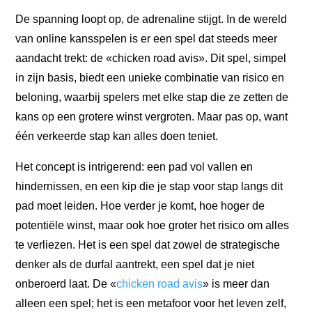
De spanning loopt op, de adrenaline stijgt. In de wereld
van online kansspelen is er een spel dat steeds meer
aandacht trekt: de «chicken road avis». Dit spel, simpel
in zijn basis, biedt een unieke combinatie van risico en
beloning, waarbij spelers met elke stap die ze zetten de
kans op een grotere winst vergroten. Maar pas op, want
één verkeerde stap kan alles doen teniet.
Het concept is intrigerend: een pad vol vallen en
hindernissen, en een kip die je stap voor stap langs dit
pad moet leiden. Hoe verder je komt, hoe hoger de
potentiële winst, maar ook hoe groter het risico om alles
te verliezen. Het is een spel dat zowel de strategische
denker als de durfal aantrekt, een spel dat je niet
onberoerd laat. De «
chicken road avis
» is meer dan
alleen een spel; het is een metafoor voor het leven zelf,