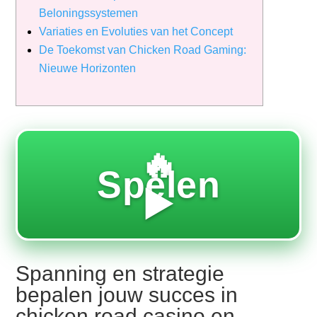
Beloningssystemen
Variaties en Evoluties van het Concept
De Toekomst van Chicken Road Gaming:
Nieuwe Horizonten
🔥
Spelen
▶️
Spanning en strategie
bepalen jouw succes in
chicken road casino en