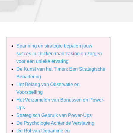
Spanning en strategie bepalen jouw
succes in chicken road casino en zorgen
voor een unieke ervaring
De Kunst van het Timen: Een Strategische
Benadering
Het Belang van Observatie en
Voorspelling
Het Verzamelen van Bonussen en Power-
Ups
Strategisch Gebruik van Power-Ups
De Psychologie Achter de Verslaving
De Rol van Dopamine en