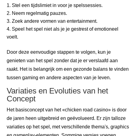
Stel een tijdslimiet in voor je spelssessies.
Neem regelmatig pauzes.
Zoek andere vormen van entertainment.
Speel het spel niet als je je gestrest of emotioneel
voelt.
Door deze eenvoudige stappen te volgen, kun je
genieten van het spel zonder dat je er verslaafd aan
raakt. Het is belangrijk om een gezonde balans te vinden
tussen gaming en andere aspecten van je leven.
Variaties en Evoluties van het
Concept
Het basisconcept van het «chicken road casino» is door
de jaren heen uitgebreid en geëvolueerd. Er zijn talloze
variaties op het spel, met verschillende thema's, graphics
en gameplay-elementen. Sommige versies voegen