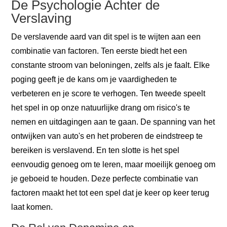
De Psychologie Achter de
Verslaving
De verslavende aard van dit spel is te wijten aan een
combinatie van factoren. Ten eerste biedt het een
constante stroom van beloningen, zelfs als je faalt. Elke
poging geeft je de kans om je vaardigheden te
verbeteren en je score te verhogen. Ten tweede speelt
het spel in op onze natuurlijke drang om risico's te
nemen en uitdagingen aan te gaan. De spanning van het
ontwijken van auto's en het proberen de eindstreep te
bereiken is verslavend. En ten slotte is het spel
eenvoudig genoeg om te leren, maar moeilijk genoeg om
je geboeid te houden. Deze perfecte combinatie van
factoren maakt het tot een spel dat je keer op keer terug
laat komen.