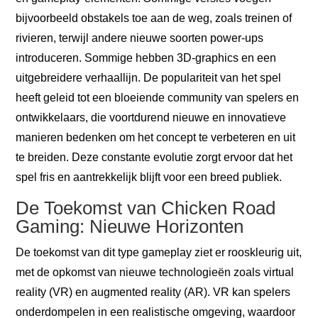
bijvoorbeeld obstakels toe aan de weg, zoals treinen of
rivieren, terwijl andere nieuwe soorten power-ups
introduceren. Sommige hebben 3D-graphics en een
uitgebreidere verhaallijn. De populariteit van het spel
heeft geleid tot een bloeiende community van spelers en
ontwikkelaars, die voortdurend nieuwe en innovatieve
manieren bedenken om het concept te verbeteren en uit
te breiden. Deze constante evolutie zorgt ervoor dat het
spel fris en aantrekkelijk blijft voor een breed publiek.
De Toekomst van Chicken Road
Gaming: Nieuwe Horizonten
De toekomst van dit type gameplay ziet er rooskleurig uit,
met de opkomst van nieuwe technologieën zoals virtual
reality (VR) en augmented reality (AR). VR kan spelers
onderdompelen in een realistische omgeving, waardoor