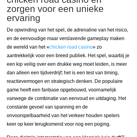
zorgen voor een unieke
ervaring
De opwinding van het spel, de adrenaline van het risico,
en de eenvoudige maar verslavende gameplay maken
de wereld van het «
chicken road casino
» zo
aantrekkelijk voor een breed publiek. Het spel, waarbij je
een kip veilig over een drukke weg moet leiden, is meer
dan alleen een tijdverdrijf; het is een test van timing,
reactievermogen en strategisch denken. De populaire
game heeft een fanbase opgebouwd, voornamelijk
vanwege de combinatie van eenvoud en uitdaging. Het
constante gevoel van spanning en de
onvoorspelbaarheid van het verkeer houden spelers
keer op keer terugkomend voor nog een poging.