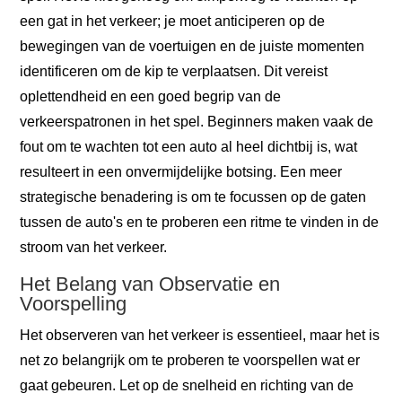
een gat in het verkeer; je moet anticiperen op de
bewegingen van de voertuigen en de juiste momenten
identificeren om de kip te verplaatsen. Dit vereist
oplettendheid en een goed begrip van de
verkeerspatronen in het spel. Beginners maken vaak de
fout om te wachten tot een auto al heel dichtbij is, wat
resulteert in een onvermijdelijke botsing. Een meer
strategische benadering is om te focussen op de gaten
tussen de auto's en te proberen een ritme te vinden in de
stroom van het verkeer.
Het Belang van Observatie en
Voorspelling
Het observeren van het verkeer is essentieel, maar het is
net zo belangrijk om te proberen te voorspellen wat er
gaat gebeuren. Let op de snelheid en richting van de