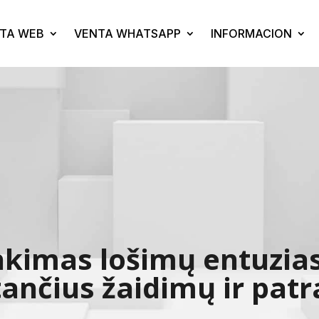
TA WEB
VENTA WHATSAPP
INFORMACION
nkimas lošimų entuzia
tančius žaidimų ir patr