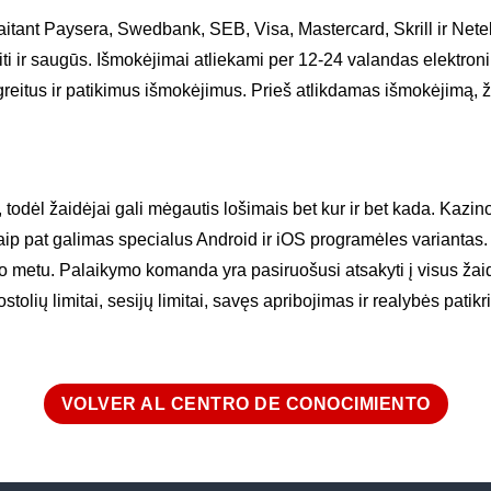
itant Paysera, Swedbank, SEB, Visa, Mastercard, Skrill ir Netell
iti ir saugūs. Išmokėjimai atliekami per 12-24 valandas elektro
reitus ir patikimus išmokėjimus. Prieš atlikdamas išmokėjimą, ž
dėl žaidėjai gali mėgautis lošimais bet kur ir bet kada. Kazino s
aip pat galimas specialus Android ir iOS programėles variantas. T
o metu. Palaikymo komanda yra pasiruošusi atsakyti į visus žaid
uostolių limitai, sesijų limitai, savęs apribojimas ir realybės pat
VOLVER AL CENTRO DE CONOCIMIENTO