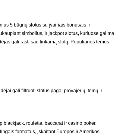
ius 5 būgnų slotus su įvairiais bonusais ir
ukaupiant simbolius, ir jackpot slotus, kuriuose galima
dėjas gali rasti sau tinkamą slotą. Populiarios temos
ai gali filtruoti slotus pagal provajerių, temų ir
p blackjack, roulette, baccarat ir casino poker.
rtingais formatais, įskaitant Europos ir Amerikos