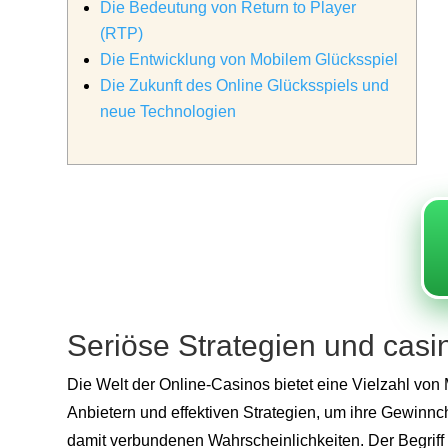
Die Bedeutung von Return to Player
(RTP)
Die Entwicklung von Mobilem Glücksspiel
Die Zukunft des Online Glücksspiels und
neue Technologien
Seriöse Strategien und casin
Die Welt der Online-Casinos bietet eine Vielzahl von
Anbietern und effektiven Strategien, um ihre Gewinnc
damit verbundenen Wahrscheinlichkeiten. Der Begrif