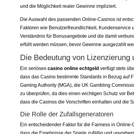
und die Möglichkeit realer Gewinne impliziert.
Die Auswahl des passenden Online-Casinos ist entsch
Faktoren wie Benutzerfreundlichkeit, Kundenservice u
Verständnis für Bonusangebote und die damit verbunde
erfüllt werden müssen, bevor Gewinne ausgezahlt we
Die Bedeutung von Lizenzierung 
Ein seriöses
casino online echtgeld
verfügt stets üb
dass das Casino bestimmte Standards in Bezug auf Fa
Gaming Authority (MGA), die UK Gambling Commission 
zu überprüfen, da dies einen wichtigen Schutz vor Bet
dass die Casinos die Vorschriften einhalten und die S
Die Rolle der Zufallsgeneratoren
Ein entscheidender Faktor für die Fairness in Online
dass die Ergebnisse der Spiele zufällig und unvorher