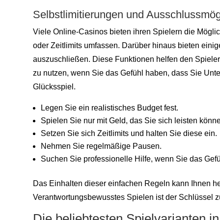
Selbstlimitierungen und Ausschlussmög
Viele Online-Casinos bieten ihren Spielern die Möglic
oder Zeitlimits umfassen. Darüber hinaus bieten eini
auszuschließen. Diese Funktionen helfen den Spielern
zu nutzen, wenn Sie das Gefühl haben, dass Sie Unte
Glücksspiel.
Legen Sie ein realistisches Budget fest.
Spielen Sie nur mit Geld, das Sie sich leisten könne
Setzen Sie sich Zeitlimits und halten Sie diese ein.
Nehmen Sie regelmäßige Pausen.
Suchen Sie professionelle Hilfe, wenn Sie das Gefüh
Das Einhalten dieser einfachen Regeln kann Ihnen hel
Verantwortungsbewusstes Spielen ist der Schlüssel z
Die beliebtesten Spielvarianten i