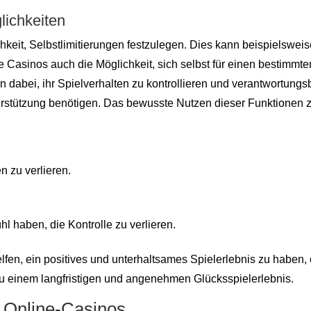
lichkeiten
hkeit, Selbstlimitierungen festzulegen. Dies kann beispielsweis
ge Casinos auch die Möglichkeit, sich selbst für einen bestimmt
 dabei, ihr Spielverhalten zu kontrollieren und verantwortungsb
rstützung benötigen. Das bewusste Nutzen dieser Funktionen ze
n zu verlieren.
l haben, die Kontrolle zu verlieren.
fen, ein positives und unterhaltsames Spielerlebnis zu haben, o
u einem langfristigen und angenehmen Glücksspielerlebnis.
n Online-Casinos