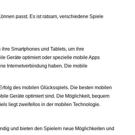
 Können passt. Es ist ratsam, verschiedene Spiele
 ihre Smartphones und Tablets, um ihre
le Geräte optimiert oder spezielle mobile Apps
eine Internetverbindung haben. Die mobile
 Erfolg des mobilen Glücksspiels. Die besten mobilen
bile Geräte optimiert sind. Die Möglichkeit, bequem
els liegt zweifellos in der mobilen Technologie.
ändig und bieten den Spielern neue Möglichkeiten und