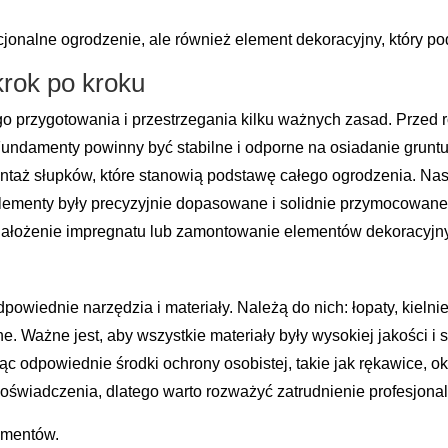
kcjonalne ogrodzenie, ale również element dekoracyjny, który pod
krok po kroku
przygotowania i przestrzegania kilku ważnych zasad. Przed r
damenty powinny być stabilne i odporne na osiadanie gruntu, d
ontaż słupków, które stanowią podstawę całego ogrodzenia. N
elementy były precyzyjnie dopasowane i solidnie przymocowan
 nałożenie impregnatu lub zamontowanie elementów dekoracyjn
iednie narzędzia i materiały. Należą do nich: łopaty, kielnie,
e. Ważne jest, aby wszystkie materiały były wysokiej jakości 
c odpowiednie środki ochrony osobistej, takie jak rękawice, o
wiadczenia, dlatego warto rozważyć zatrudnienie profesjonalne
amentów.