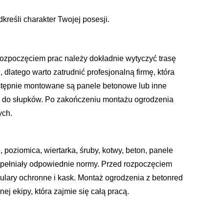
kreśli charakter Twojej posesji.
ozpoczęciem prac należy dokładnie wytyczyć trasę
latego warto zatrudnić profesjonalną firmę, która
astępnie montowane są panele betonowe lub inne
e do słupków. Po zakończeniu montażu ogrodzenia
ych.
 poziomica, wiertarka, śruby, kotwy, beton, panele
i spełniały odpowiednie normy. Przed rozpoczęciem
kulary ochronne i kask. Montaż ogrodzenia z betonred
j ekipy, która zajmie się całą pracą.