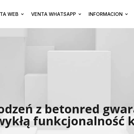
TA WEB
VENTA WHATSAPP
INFORMACION
odzeń z betonred gwa
zwykłą funkcjonalność