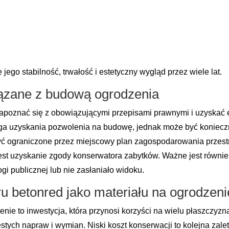
ego stabilność, trwałość i estetyczny wygląd przez wiele lat.
iązane z budową ogrodzenia
zapoznać się z obowiązującymi przepisami prawnymi i uzyskać
a uzyskania pozwolenia na budowę, jednak może być koniecz
yć ograniczone przez miejscowy plan zagospodarowania przestr
est uzyskanie zgody konserwatora zabytków. Ważne jest równie
ogi publicznej lub nie zasłaniało widoku.
u betonred jako materiału na ogrodzeni
nie to inwestycja, która przynosi korzyści na wielu płaszczyzn
tych napraw i wymian. Niski koszt konserwacji to kolejna zalet