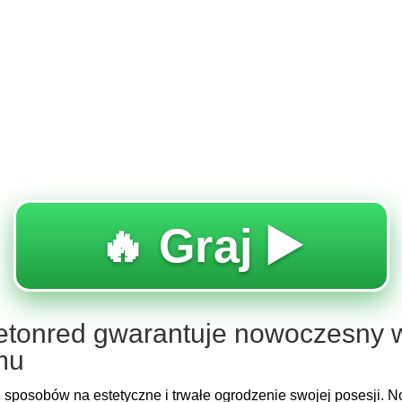
🔥 Graj ▶️
etonred gwarantuje nowoczesny w
mu
 sposobów na estetyczne i trwałe ogrodzenie swojej posesji. 