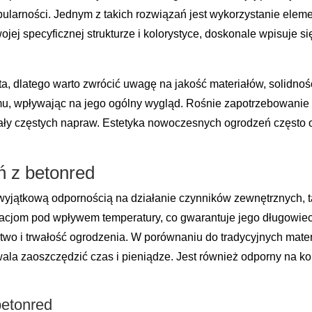
pularności. Jednym z takich rozwiązań jest wykorzystanie el
jej specyficznej strukturze i kolorystyce, doskonale wpisuje si
, dlatego warto zwrócić uwagę na jakość materiałów, solidność
u, wpływając na jego ogólny wygląd. Rośnie zapotrzebowanie n
ły częstych napraw. Estetyka nowoczesnych ogrodzeń często op
ń z betonred
wyjątkową odpornością na działanie czynników zewnętrznych, t
rmacjom pod wpływem temperatury, co gwarantuje jego długowie
 i trwałość ogrodzenia. W porównaniu do tradycyjnych materia
la zaoszczędzić czas i pieniądze. Jest również odporny na kor
betonred