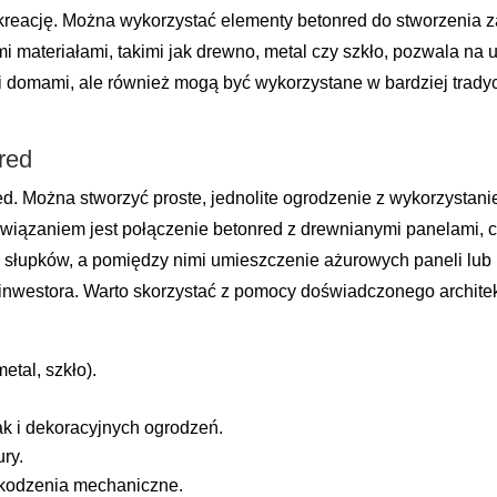
 kreację. Można wykorzystać elementy betonred do stworzenia za
i materiałami, takimi jak drewno, metal czy szkło, pozwala na
domami, ale również mogą być wykorzystane w bardziej tradyc
red
onred. Można stworzyć proste, jednolite ogrodzenie z wykorzyst
iązaniem jest połączenie betonred z drewnianymi panelami, co
i słupków, a pomiędzy nimi umieszczenie ażurowych paneli lub 
ji inwestora. Warto skorzystać z pomocy doświadczonego archite
etal, szkło).
ak i dekoracyjnych ogrodzeń.
ry.
zkodzenia mechaniczne.