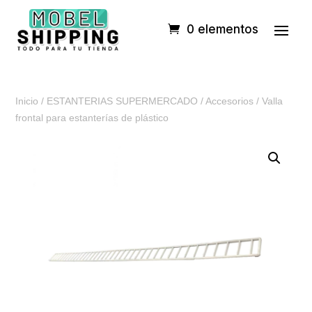
0 elementos
Inicio
/
ESTANTERIAS SUPERMERCADO
/
Accesorios
/ Valla
frontal para estanterías de plástico