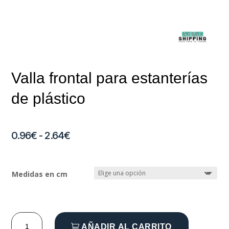
Valla frontal para estanterías
de plástico
Rango
0.96
€
-
2.64
€
de
Medidas en cm
precios:
desde
Valla
0.96€
AÑADIR AL CARRITO