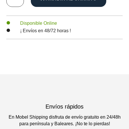
frontal
para
hasta
estanterías
de
Disponible Online

2.64€
plástico
¡ Envíos en 48/72 horas !

cantidad
Envíos rápidos
En Mobel Shipping disfruta de envío gratuito en 24/48h
para península y Baleares. ¡No te lo pierdas!