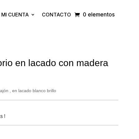
MI CUENTA
CONTACTO
0 elementos
orio en lacado con madera
jón , en lacado blanco brillo
s !