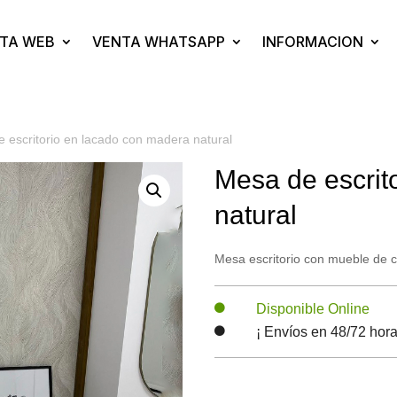
TA WEB
VENTA WHATSAPP
INFORMACION
 escritorio en lacado con madera natural
Mesa de escrit
natural
Mesa escritorio con mueble de ca
Disponible Online

¡ Envíos en 48/72 hora
