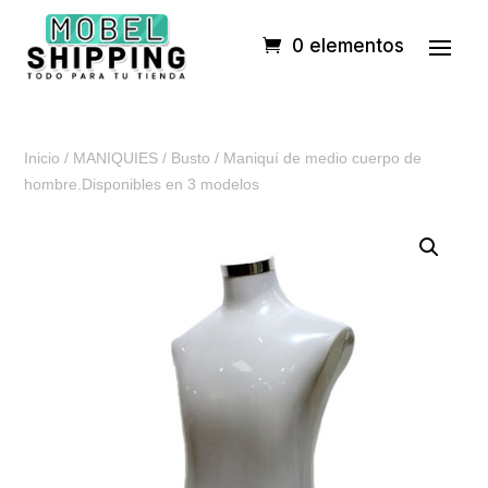
0 elementos
Inicio
/
MANIQUIES
/
Busto
/ Maniquí de medio cuerpo de
hombre.Disponibles en 3 modelos