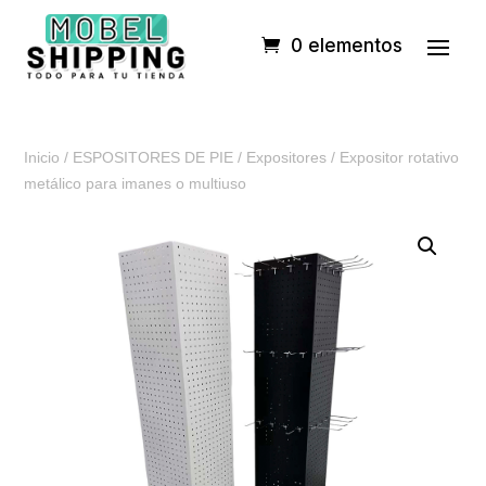
0 elementos
Inicio
/
ESPOSITORES DE PIE
/
Expositores
/ Expositor rotativo
metálico para imanes o multiuso