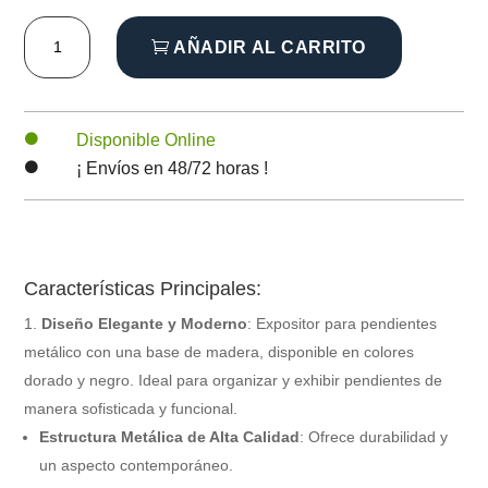
EXPOSITOR
8.40€
AÑADIR AL CARRITO
DE
PENDIENTE
hasta
DORADO
cantidad
Disponible Online

9.00€
¡ Envíos en 48/72 horas !

Características Principales:
Diseño Elegante y Moderno
: Expositor para pendientes
metálico con una base de madera, disponible en colores
dorado y negro. Ideal para organizar y exhibir pendientes de
manera sofisticada y funcional.
Estructura Metálica de Alta Calidad
: Ofrece durabilidad y
un aspecto contemporáneo.