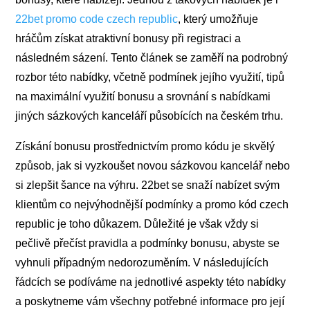
22bet promo code czech republic
, který umožňuje
hráčům získat atraktivní bonusy při registraci a
následném sázení. Tento článek se zaměří na podrobný
rozbor této nabídky, včetně podmínek jejího využití, tipů
na maximální využití bonusu a srovnání s nabídkami
jiných sázkových kanceláří působících na českém trhu.
Získání bonusu prostřednictvím promo kódu je skvělý
způsob, jak si vyzkoušet novou sázkovou kancelář nebo
si zlepšit šance na výhru. 22bet se snaží nabízet svým
klientům co nejvýhodnější podmínky a promo kód czech
republic je toho důkazem. Důležité je však vždy si
pečlivě přečíst pravidla a podmínky bonusu, abyste se
vyhnuli případným nedorozuměním. V následujících
řádcích se podíváme na jednotlivé aspekty této nabídky
a poskytneme vám všechny potřebné informace pro její