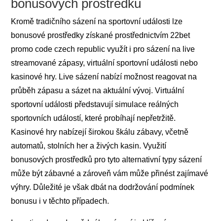
bonusových prostředků
Kromě tradičního sázení na sportovní události lze
bonusové prostředky získané prostřednictvím 22bet
promo code czech republic využít i pro sázení na live
streamované zápasy, virtuální sportovní události nebo
kasinové hry. Live sázení nabízí možnost reagovat na
průběh zápasu a sázet na aktuální vývoj. Virtuální
sportovní události představují simulace reálných
sportovních událostí, které probíhají nepřetržitě.
Kasinové hry nabízejí širokou škálu zábavy, včetně
automatů, stolních her a živých kasin. Využití
bonusových prostředků pro tyto alternativní typy sázení
může být zábavné a zároveň vám může přinést zajímavé
výhry. Důležité je však dbát na dodržování podmínek
bonusu i v těchto případech.