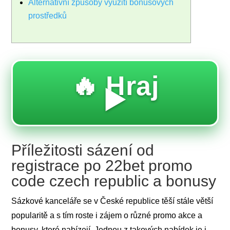
Alternativní způsoby využití bonusových
prostředků
🔥 Hraj
▶️
Příležitosti sázení od
registrace po 22bet promo
code czech republic a bonusy
Sázkové kanceláře se v České republice těší stále větší
popularitě a s tím roste i zájem o různé promo akce a
bonusy, které nabízejí. Jednou z takových nabídek je i