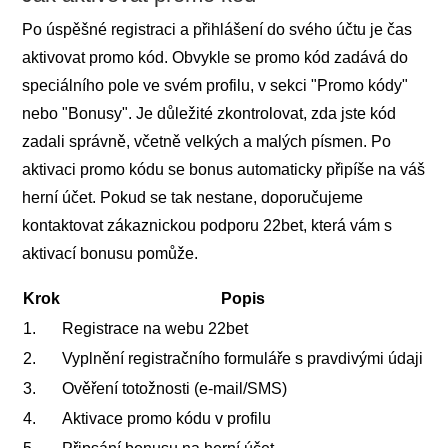
Po úspěšné registraci a přihlášení do svého účtu je čas
aktivovat promo kód. Obvykle se promo kód zadává do
speciálního pole ve svém profilu, v sekci "Promo kódy"
nebo "Bonusy". Je důležité zkontrolovat, zda jste kód
zadali správně, včetně velkých a malých písmen. Po
aktivaci promo kódu se bonus automaticky připíše na váš
herní účet. Pokud se tak nestane, doporučujeme
kontaktovat zákaznickou podporu 22bet, která vám s
aktivací bonusu pomůže.
Krok
Popis
1.
Registrace na webu 22bet
2.
Vyplnění registračního formuláře s pravdivými údaji
3.
Ověření totožnosti (e-mail/SMS)
4.
Aktivace promo kódu v profilu