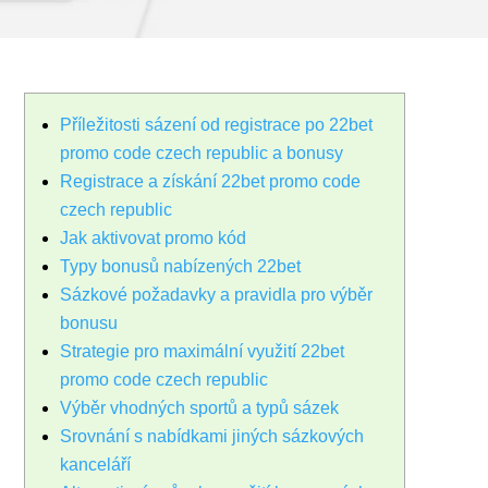
Příležitosti sázení od registrace po 22bet
promo code czech republic a bonusy
Registrace a získání 22bet promo code
czech republic
Jak aktivovat promo kód
Typy bonusů nabízených 22bet
Sázkové požadavky a pravidla pro výběr
bonusu
Strategie pro maximální využití 22bet
promo code czech republic
Výběr vhodných sportů a typů sázek
Srovnání s nabídkami jiných sázkových
kanceláří