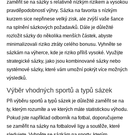
zaměřit se na sázky s relativně nízkým rizikem a vysokou
pravděpodobností výhry. Sázka na favorita s nízkým
kurzem sice nepřinese velký zisk, ale zvýší vaše šance
na splnění sázkových požadavků. Dále je důležité
rozložit sázky do několika menších částek, abyste
minimalizovali riziko ztráty celého bonusu. Vyhněte se
sázkám na výherce, kde je riziko příliš vysoké. Využijte
strategické sázky, jako jsou kombinované sázky nebo
systémové sázky, které vám umožní pokrýt více možných
výsledků.
Výběr vhodných sportů a typů sázek
Při výběru sportů a typů sázek je důležité zaměřit se na
ty, kterým rozumíte a ve kterých máte statistickou výhodu.
Pokud jste například odborník na fotbal, doporučujeme
se zaměřit na sázky na fotbalové ligy a soutěže, které
sledujete. Vyhněte se sázkám na sporty, kterým