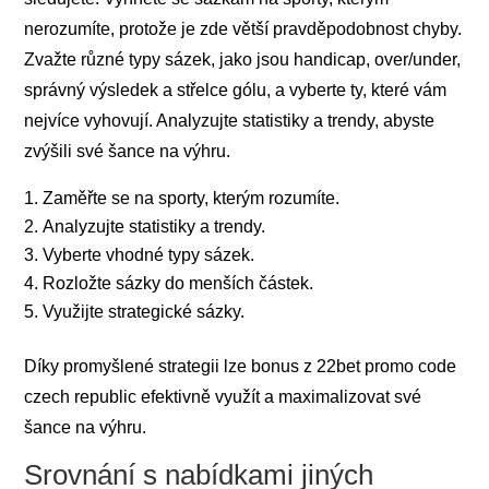
nerozumíte, protože je zde větší pravděpodobnost chyby.
Zvažte různé typy sázek, jako jsou handicap, over/under,
správný výsledek a střelce gólu, a vyberte ty, které vám
nejvíce vyhovují. Analyzujte statistiky a trendy, abyste
zvýšili své šance na výhru.
Zaměřte se na sporty, kterým rozumíte.
Analyzujte statistiky a trendy.
Vyberte vhodné typy sázek.
Rozložte sázky do menších částek.
Využijte strategické sázky.
Díky promyšlené strategii lze bonus z 22bet promo code
czech republic efektivně využít a maximalizovat své
šance na výhru.
Srovnání s nabídkami jiných