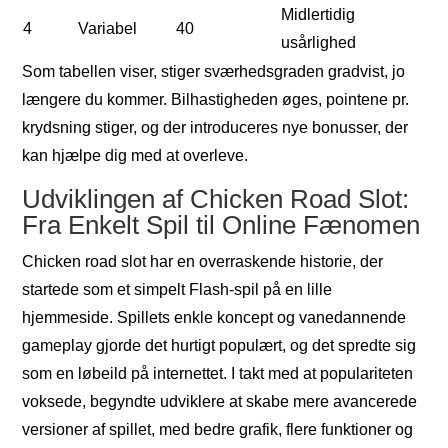
Midlertidig
4
Variabel
40
usårlighed
Som tabellen viser, stiger sværhedsgraden gradvist, jo
længere du kommer. Bilhastigheden øges, pointene pr.
krydsning stiger, og der introduceres nye bonusser, der
kan hjælpe dig med at overleve.
Udviklingen af Chicken Road Slot:
Fra Enkelt Spil til Online Fænomen
Chicken road slot har en overraskende historie, der
startede som et simpelt Flash-spil på en lille
hjemmeside. Spillets enkle koncept og vanedannende
gameplay gjorde det hurtigt populært, og det spredte sig
som en løbeild på internettet. I takt med at populariteten
voksede, begyndte udviklere at skabe mere avancerede
versioner af spillet, med bedre grafik, flere funktioner og