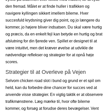
den fremad. Målet er at finde huller i trafikken og
navigere kyllingen sikkert imellem bilerne. Hver
succesfuld krydsning giver dig point, og jo længere du
kommer, jo højere bliver indsatsen. Du skal være hurtig
og præcis, da en enkelt fejl kan betyde en hurtig og brat
afslutning for din fjerede ven. Spillet er designet til at
være intuitivt, men det kræver øvelse at udvikle de
nødvendige reflekser og strategier for at opnå høje
scores.
Strategier til at Overleve på Vejen
Selvom chicken road slot i bund og grund er et spil om
held, kan du forbedre dine chancer for succes ved at
anvende visse strategier. En vigtig taktik er at observere
trafikmønstrene. Læg mærke til, hvor ofte bilerne
kommer, og forsøg at forudse deres bevægelser. Vent