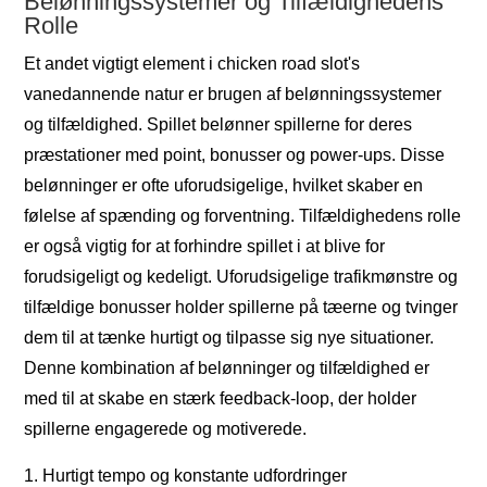
Belønningssystemer og Tilfældighedens
Rolle
Et andet vigtigt element i chicken road slot's
vanedannende natur er brugen af belønningssystemer
og tilfældighed. Spillet belønner spillerne for deres
præstationer med point, bonusser og power-ups. Disse
belønninger er ofte uforudsigelige, hvilket skaber en
følelse af spænding og forventning. Tilfældighedens rolle
er også vigtig for at forhindre spillet i at blive for
forudsigeligt og kedeligt. Uforudsigelige trafikmønstre og
tilfældige bonusser holder spillerne på tæerne og tvinger
dem til at tænke hurtigt og tilpasse sig nye situationer.
Denne kombination af belønninger og tilfældighed er
med til at skabe en stærk feedback-loop, der holder
spillerne engagerede og motiverede.
Hurtigt tempo og konstante udfordringer