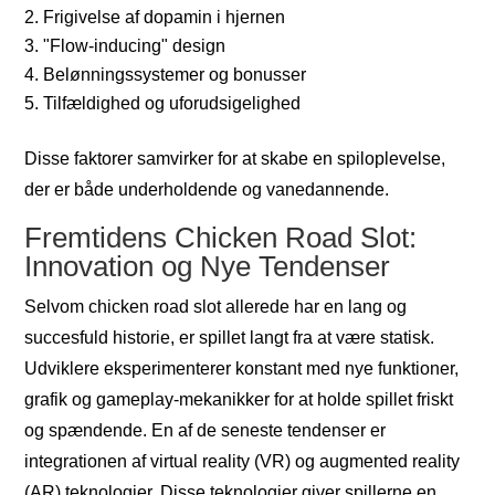
Frigivelse af dopamin i hjernen
"Flow-inducing" design
Belønningssystemer og bonusser
Tilfældighed og uforudsigelighed
Disse faktorer samvirker for at skabe en spiloplevelse,
der er både underholdende og vanedannende.
Fremtidens Chicken Road Slot:
Innovation og Nye Tendenser
Selvom chicken road slot allerede har en lang og
succesfuld historie, er spillet langt fra at være statisk.
Udviklere eksperimenterer konstant med nye funktioner,
grafik og gameplay-mekanikker for at holde spillet friskt
og spændende. En af de seneste tendenser er
integrationen af virtual reality (VR) og augmented reality
(AR) teknologier. Disse teknologier giver spillerne en