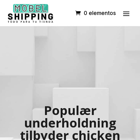
0 elementos
Populær
underholdning
tilbyder chicken