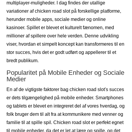
multiplayer-muligheder. I dag findes der utallige
variationer af chicken road slot på forskellige platforme,
herunder mobile apps, sociale medier og online
kasinoer. Spillet er blevet et kulturelt fænomen, med
millioner af spillere over hele verden. Denne udvikling
viser, hvordan et simpelt koncept kan transformeres til en
stor succes, hvis det er godt udført og appellerer til et
bredt publikum.
Popularitet på Mobile Enheder og Sociale
Medier
En af de vigtigste faktorer bag chicken road slot's succes
er dets tilgængelighed på mobile enheder. Smartphones
og tablets er blevet en integreret del af vores hverdag, og
folk bruger dem til alt fra at kommunikere med venner og
familie til at spille spil. Chicken road slot er perfekt egnet
til mobile enheder, da det er let at lære og spille, og det