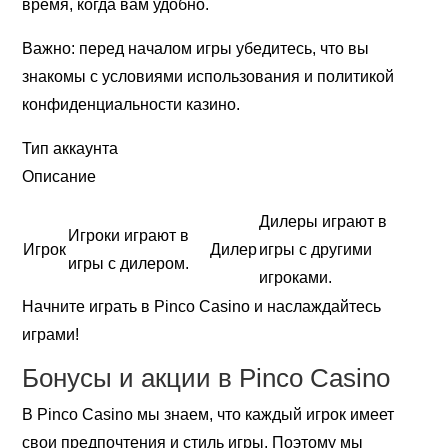
время, когда вам удобно.
Важно: перед началом игры убедитесь, что вы
знакомы с условиями использования и политикой
конфиденциальности казино.
Тип аккаунта
Описание
Дилеры играют в
Игроки играют в
Игрок
Дилер
игры с другими
игры с дилером.
игроками.
Начните играть в Pinco Casino и наслаждайтесь
играми!
Бонусы и акции в Pinco Casino
В Pinco Casino мы знаем, что каждый игрок имеет
свои предпочтения и стиль игры. Поэтому мы