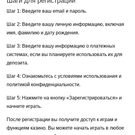
Шаги для регистрации
Шаг 1: Введите ваш email и пароль.
Шаг 2: Введите вашу личную информацию, включая
имя, фамилию и дату рождения.
Шаг 3: Введите вашу информацию о платежных
системах, если вы планируете использовать их для
депозита.
Шаг 4: Ознакомьтесь с условиями использования и
политикой конфиденциальности.
Шаг 5: Нажмите на кнопку «Зарегистрироваться» и
начните играть.
После регистрации вы получите доступ к играм и
функциям казино. Вы можете начать играть в любое