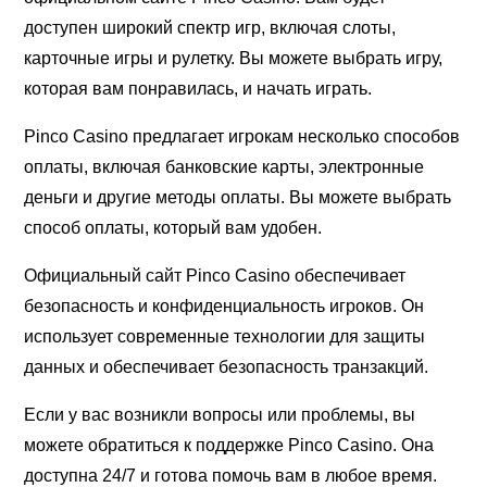
доступен широкий спектр игр, включая слоты,
карточные игры и рулетку. Вы можете выбрать игру,
которая вам понравилась, и начать играть.
Pinco Casino предлагает игрокам несколько способов
оплаты, включая банковские карты, электронные
деньги и другие методы оплаты. Вы можете выбрать
способ оплаты, который вам удобен.
Официальный сайт Pinco Casino обеспечивает
безопасность и конфиденциальность игроков. Он
использует современные технологии для защиты
данных и обеспечивает безопасность транзакций.
Если у вас возникли вопросы или проблемы, вы
можете обратиться к поддержке Pinco Casino. Она
доступна 24/7 и готова помочь вам в любое время.