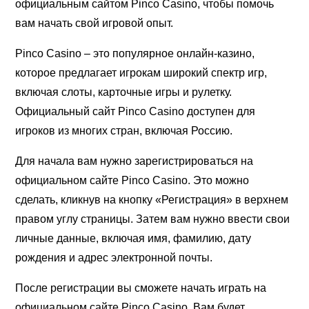
официальным сайтом Pinco Casino, чтобы помочь
вам начать свой игровой опыт.
Pinco Casino – это популярное онлайн-казино,
которое предлагает игрокам широкий спектр игр,
включая слоты, карточные игры и рулетку.
Официальный сайт Pinco Casino доступен для
игроков из многих стран, включая Россию.
Для начала вам нужно зарегистрироваться на
официальном сайте Pinco Casino. Это можно
сделать, кликнув на кнопку «Регистрация» в верхнем
правом углу страницы. Затем вам нужно ввести свои
личные данные, включая имя, фамилию, дату
рождения и адрес электронной почты.
После регистрации вы сможете начать играть на
официальном сайте Pinco Casino. Вам будет