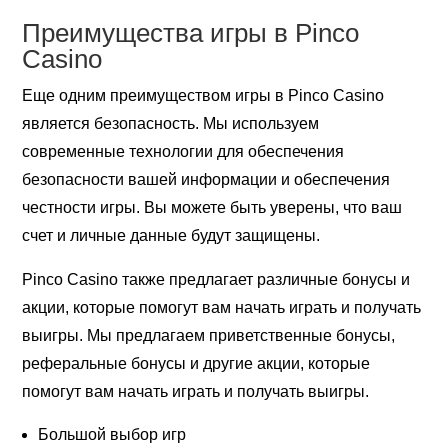
Преимущества игры в Pinco
Casino
Еще одним преимуществом игры в Pinco Casino
является безопасность. Мы используем
современные технологии для обеспечения
безопасности вашей информации и обеспечения
честности игры. Вы можете быть уверены, что ваш
счет и личные данные будут защищены.
Pinco Casino также предлагает различные бонусы и
акции, которые помогут вам начать играть и получать
выигры. Мы предлагаем приветственные бонусы,
реферальные бонусы и другие акции, которые
помогут вам начать играть и получать выигры.
Большой выбор игр