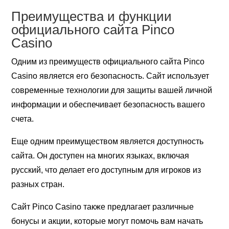
Преимущества и функции
официального сайта Pinco
Casino
Одним из преимуществ официального сайта Pinco
Casino является его безопасность. Сайт использует
современные технологии для защиты вашей личной
информации и обеспечивает безопасность вашего
счета.
Еще одним преимуществом является доступность
сайта. Он доступен на многих языках, включая
русский, что делает его доступным для игроков из
разных стран.
Сайт Pinco Casino также предлагает различные
бонусы и акции, которые могут помочь вам начать