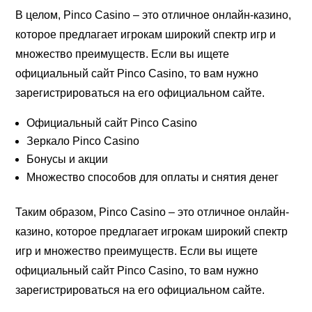
В целом, Pinco Casino – это отличное онлайн-казино,
которое предлагает игрокам широкий спектр игр и
множество преимуществ. Если вы ищете
официальный сайт Pinco Casino, то вам нужно
зарегистрироваться на его официальном сайте.
Официальный сайт Pinco Casino
Зеркало Pinco Casino
Бонусы и акции
Множество способов для оплаты и снятия денег
Таким образом, Pinco Casino – это отличное онлайн-
казино, которое предлагает игрокам широкий спектр
игр и множество преимуществ. Если вы ищете
официальный сайт Pinco Casino, то вам нужно
зарегистрироваться на его официальном сайте.