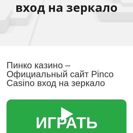
вход на зеркало
Пинко казино –
Официальный сайт Pinco
Casino вход на зеркало
▶️
ИГРАТЬ