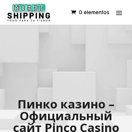
0 elementos
Пинко казино –
Официальный
сайт Pinco Casino