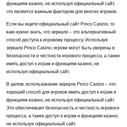
функциям казино, не используя официальный сайт,
что является важным фактором для многих игроков.
Если вы ищете официальный сайт Pinco Casino, то
вам нужно знать, что зеркало – это альтернативный
способ доступа к игровому процессу. Используя
зеркало Pinco Casino, игроки могут быть уверены в
безопасности и честности игрового процесса, а также
иметь доступ к играм и функциям казино, не
используя официальный сайт.
В целом, использование зеркала Pinco Casino – это
хороший способ для игроков иметь доступ к играм и
функциям казино, не используя официальный сайт.
Это обеспечивает безопасность и честность игрового
процесса, а также доступ к играм и функциям казино,
не используя официальный сайт.