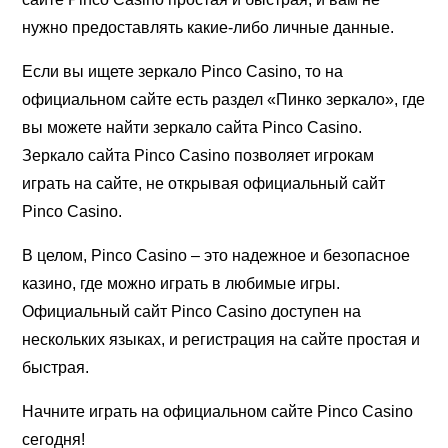
нужно предоставлять какие-либо личные данные.
Если вы ищете зеркало Pinco Casino, то на
официальном сайте есть раздел «Пинко зеркало», где
вы можете найти зеркало сайта Pinco Casino.
Зеркало сайта Pinco Casino позволяет игрокам
играть на сайте, не открывая официальный сайт
Pinco Casino.
В целом, Pinco Casino – это надежное и безопасное
казино, где можно играть в любимые игры.
Официальный сайт Pinco Casino доступен на
нескольких языках, и регистрация на сайте простая и
быстрая.
Начните играть на официальном сайте Pinco Casino
сегодня!