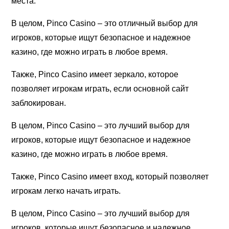
места.
В целом, Pinco Casino – это отличный выбор для
игроков, которые ищут безопасное и надежное
казино, где можно играть в любое время.
Также, Pinco Casino имеет зеркало, которое
позволяет игрокам играть, если основной сайт
заблокирован.
В целом, Pinco Casino – это лучший выбор для
игроков, которые ищут безопасное и надежное
казино, где можно играть в любое время.
Также, Pinco Casino имеет вход, который позволяет
игрокам легко начать играть.
В целом, Pinco Casino – это лучший выбор для
игроков, которые ищут безопасное и надежное