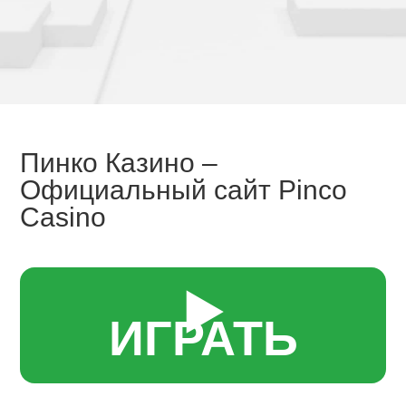
Пинко Казино –
Официальный сайт Pinco
Casino
▶️
ИГРАТЬ