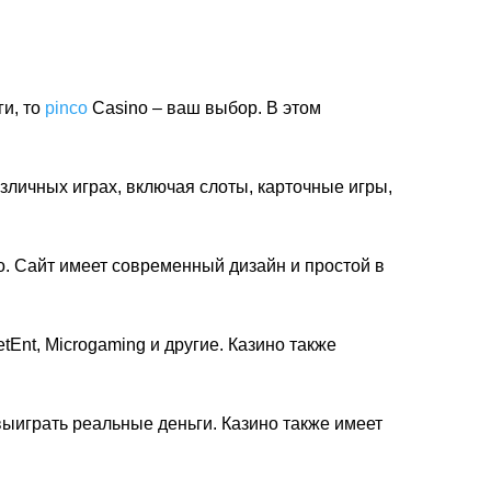
ги, то
pinco
Casino – ваш выбор. В этом
азличных играх, включая слоты, карточные игры,
о. Сайт имеет современный дизайн и простой в
tEnt, Microgaming и другие. Казино также
 выиграть реальные деньги. Казино также имеет