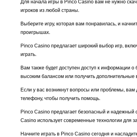
Для начала игры в Pinco Casino вам не нужно ска
игроков из любой страны.
Выберите игру, которая вам понравилась, и начни
проигрышах.
Pinco Casino предлагает широкий выбор игр, включ
играть.
Вам также будет доступен доступ к информации о б
высоким балансом или получить дополнительные
Если у вас возникнут вопросы или проблемы, вам 
телефону, чтобы получить помощь.
Pinco Casino предлагает безопасный и надежный с
Casino использует современные технологии для з
Начните играть в Pinco Casino сегодня и насладит