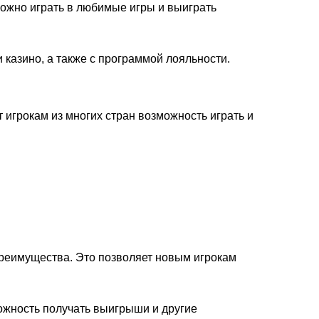
 можно играть в любимые игры и выиграть
 казино, а также с программой лояльности.
т игрокам из многих стран возможность играть и
преимущества. Это позволяет новым игрокам
можность получать выигрыши и другие