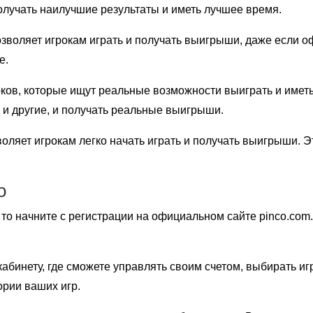
лучать наилучшие результаты и иметь лучшее время.
позволяет игрокам играть и получать выигрыши, даже если о
е.
роков, которые ищут реальные возможности выиграть и имет
 и другие, и получать реальные выигрыши.
воляет игрокам легко начать играть и получать выигрыши. 
o
 то начните с регистрации на официальном сайте pinco.com.
кабинету, где сможете управлять своим счетом, выбирать иг
ории ваших игр.