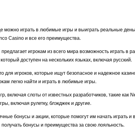
де можно играть в любимые игры и выиграть реальные день
co Casino и все его преимущества.
 предлагает игрокам из всего мира возможность играть в р
 который доступен на нескольких языках, включая русский.
о для игроков, которые ищут безопасное и надежное казин
кам легко найти и играть в любимые игры.
р, включая слоты от известных разработчиков, такие как Ne
ры, включая рулетку, блэкджек и другие.
ичные бонусы и акции, которые помогут им начать играть и
 получать бонусы и преимущества за свою лояльность.