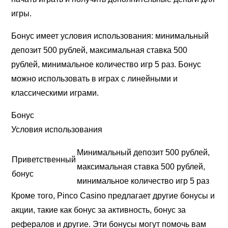
игры.
Бонус имеет условия использования: минимальный
депозит 500 рублей, максимальная ставка 500
рублей, минимальное количество игр 5 раз. Бонус
можно использовать в играх с линейными и
классическими играми.
Бонус
Условия использования
Минимальный депозит 500 рублей,
Приветственный
максимальная ставка 500 рублей,
бонус
минимальное количество игр 5 раз
Кроме того, Pinco Casino предлагает другие бонусы и
акции, такие как бонус за активность, бонус за
рефералов и другие. Эти бонусы могут помочь вам