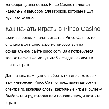
конфиденциальностью, Pinco Casino является
идеальным выбором для игроков, которые ищут
лучшего казино.
Как начать играть в Pinco Casino
Если вы решили начать играть в Pinco Casino, то
сначала вам нужно зарегистрироваться на
официальном сайте pinco.com. Вам потребуется
только несколько минут, чтобы создать аккаунт и
начать играть.
Для начала вам нужно выбрать тип игры, который
вам интересен. Pinco Casino предлагает широкий
спектр игр, включая слоты, карточные игры и рулетку.
Выберите игру, которая вам понравилась, и начните
играть.