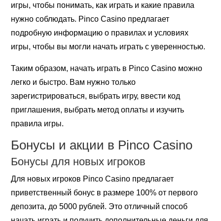
игры, чтобы понимать, как играть и какие правила
нужно соблюдать. Pinco Casino предлагает
подробную информацию о правилах и условиях
игры, чтобы вы могли начать играть с уверенностью.
Таким образом, начать играть в Pinco Casino можно
легко и быстро. Вам нужно только
зарегистрироваться, выбрать игру, ввести код
приглашения, выбрать метод оплаты и изучить
правила игры.
Бонусы и акции в Pinco Casino
Бонусы для новых игроков
Для новых игроков Pinco Casino предлагает
приветственный бонус в размере 100% от первого
депозита, до 5000 рублей. Это отличный способ
начать играть и получить дополнительные деньги для