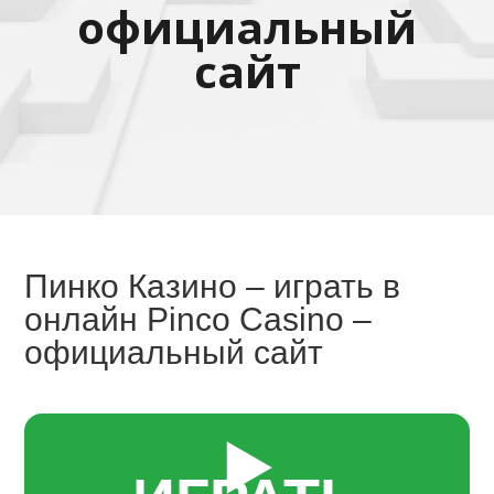
официальный
сайт
Пинко Казино – играть в
онлайн Pinco Casino –
официальный сайт
▶️