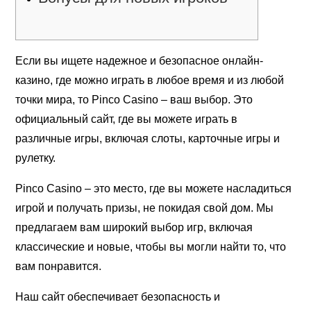
Если вы ищете надежное и безопасное онлайн-
казино, где можно играть в любое время и из любой
точки мира, то Pinco Casino – ваш выбор. Это
официальный сайт, где вы можете играть в
различные игры, включая слоты, карточные игры и
рулетку.
Pinco Casino – это место, где вы можете насладиться
игрой и получать призы, не покидая свой дом. Мы
предлагаем вам широкий выбор игр, включая
классические и новые, чтобы вы могли найти то, что
вам понравится.
Наш сайт обеспечивает безопасность и