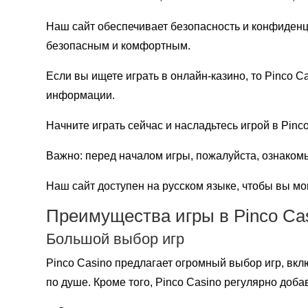
Наш сайт обеспечивает безопасность и конфиденц
безопасным и комфортным.
Если вы ищете играть в онлайн-казино, то Pinco
информации.
Начните играть сейчас и насладьтесь игрой в Pinco
Важно: перед началом игры, пожалуйста, ознаком
Наш сайт доступен на русском языке, чтобы вы мо
Преимущества игры в Pinco Ca
Большой выбор игр
Pinco Casino предлагает огромный выбор игр, вклю
по душе. Кроме того, Pinco Casino регулярно доб