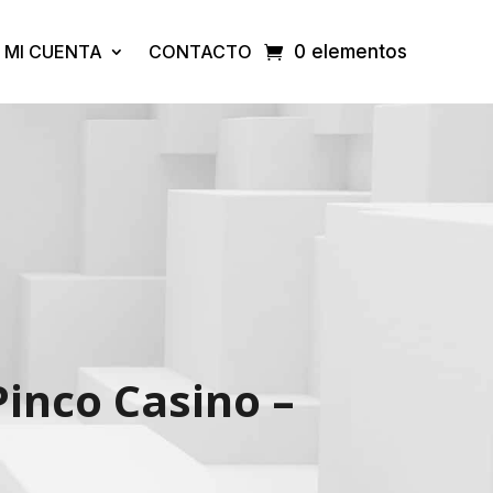
MI CUENTA
CONTACTO
0 elementos
inco Casino –