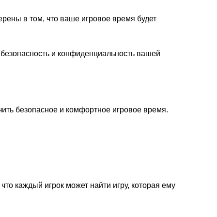
рены в том, что ваше игровое время будет
, безопасность и конфиденциальность вашей
чить безопасное и комфортное игровое время.
 что каждый игрок может найти игру, которая ему