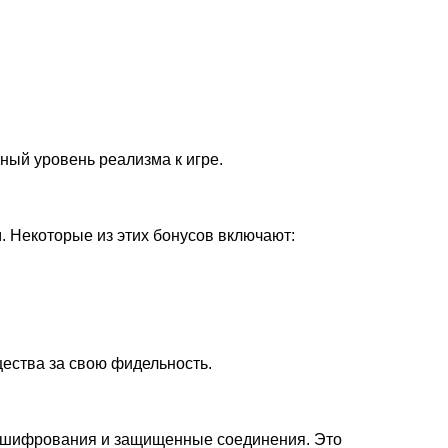
ный уровень реализма к игре.
. Некоторые из этих бонусов включают:
щества за свою фидельность.
ии шифрования и защищенные соединения. Это