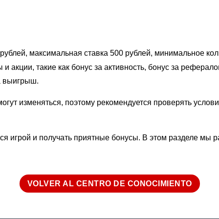
ублей, максимальная ставка 500 рублей, минимальное коли
 и акции, такие как бонус за активность, бонус за реферал
а выигрыш.
могут изменяться, поэтому рекомендуется проверять услов
ться игрой и получать приятные бонусы. В этом разделе мы 
VOLVER AL CENTRO DE CONOCIMIENTO