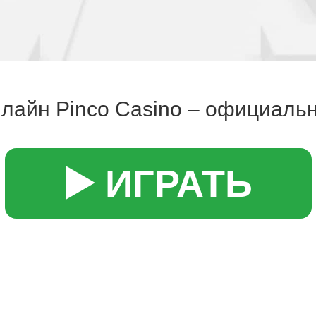
нлайн Pinco Casino – официаль
▶️ ИГРАТЬ