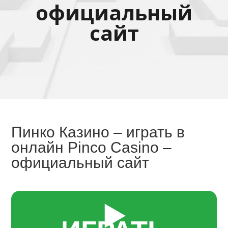
официальный
сайт
Пинко Казино – играть в
онлайн Pinco Casino –
официальный сайт
▶️