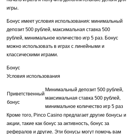
игры.
Бонус имеет условия использования: минимальный
депозит 500 рублей, максимальная ставка 500
рублей, минимальное количество игр 5 раз. Бонус
можно использовать в играх с линейными и
классическими играми.
Бонус
Условия использования
Минимальный депозит 500 рублей,
Приветственный
максимальная ставка 500 рублей,
бонус
минимальное количество игр 5 раз
Кроме того, Pinco Casino предлагает другие бонусы и
акции, такие как бонус за активность, бонус за
рефералов и другие. Эти бонусы могут помочь вам