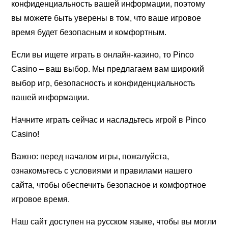
конфиденциальность вашей информации, поэтому
вы можете быть уверены в том, что ваше игровое
время будет безопасным и комфортным.
Если вы ищете играть в онлайн-казино, то Pinco
Casino – ваш выбор. Мы предлагаем вам широкий
выбор игр, безопасность и конфиденциальность
вашей информации.
Начните играть сейчас и насладьтесь игрой в Pinco
Casino!
Важно: перед началом игры, пожалуйста,
ознакомьтесь с условиями и правилами нашего
сайта, чтобы обеспечить безопасное и комфортное
игровое время.
Наш сайт доступен на русском языке, чтобы вы могли