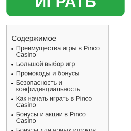
ИГРАТЬ
Содержимое
Преимущества игры в Pinco
Casino
Большой выбор игр
Промокоды и бонусы
Безопасность и
конфиденциальность
Как начать играть в Pinco
Casino
Бонусы и акции в Pinco
Casino
Бонусы для новых игроков