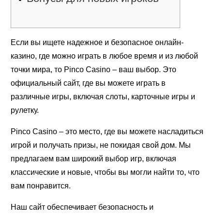
Если вы ищете надежное и безопасное онлайн-
казино, где можно играть в любое время и из любой
точки мира, то Pinco Casino – ваш выбор. Это
официальный сайт, где вы можете играть в
различные игры, включая слоты, карточные игры и
рулетку.
Pinco Casino – это место, где вы можете насладиться
игрой и получать призы, не покидая свой дом. Мы
предлагаем вам широкий выбор игр, включая
классические и новые, чтобы вы могли найти то, что
вам понравится.
Наш сайт обеспечивает безопасность и