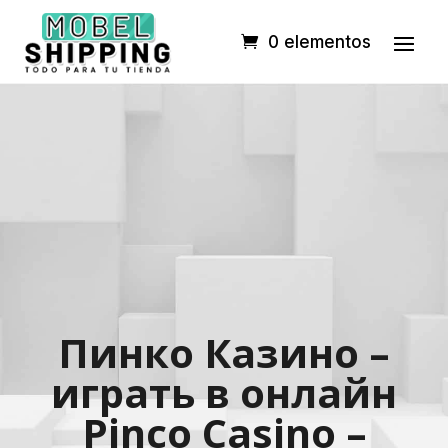
0 elementos
Пинко Казино –
играть в онлайн
Pinco Casino –