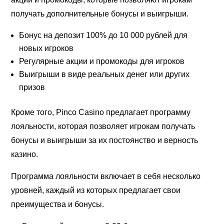
получать дополнительные бонусы и выигрыши.
Бонус на депозит 100% до 10 000 рублей для
новых игроков
Регулярные акции и промокоды для игроков
Выигрыши в виде реальных денег или других
призов
Кроме того, Pinco Casino предлагает программу
лояльности, которая позволяет игрокам получать
бонусы и выигрыши за их постоянство и верность
казино.
Программа лояльности включает в себя несколько
уровней, каждый из которых предлагает свои
преимущества и бонусы.