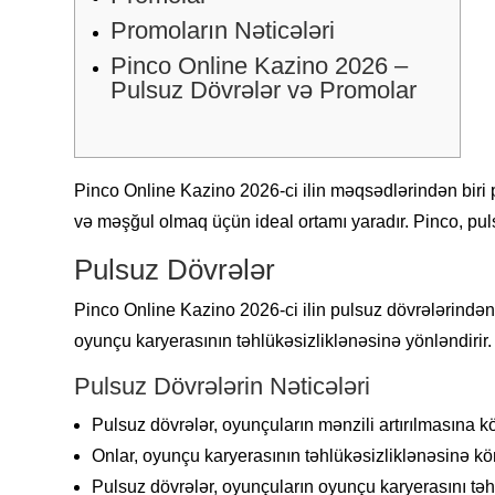
Promoların Nəticələri
Pinco Online Kazino 2026 –
Pulsuz Dövrələr və Promolar
Pinco Online Kazino 2026-ci ilin məqsədlərindən biri p
və məşğul olmaq üçün ideal ortamı yaradır. Pinco, pul
Pulsuz Dövrələr
Pinco Online Kazino 2026-ci ilin pulsuz dövrələrindən 
oyunçu karyerasının təhlükəsizliklənəsinə yönləndirir
Pulsuz Dövrələrin Nəticələri
Pulsuz dövrələr, oyunçuların mənzili artırılmasına k
Onlar, oyunçu karyerasının təhlükəsizliklənəsinə kö
Pulsuz dövrələr, oyunçuların oyunçu karyerasını təh