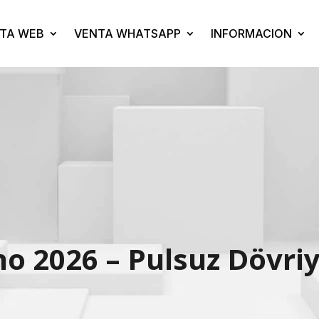
TA WEB
VENTA WHATSAPP
INFORMACION
no 2026 – Pulsuz Dövri