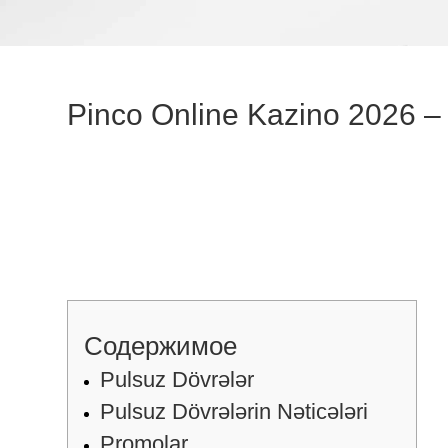
Pinco Online Kazino 2026 –
Содержимое
Pulsuz Dövrələr
Pulsuz Dövrələrin Nəticələri
Promolar