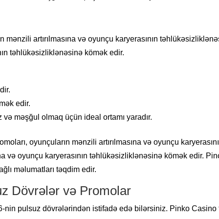
n mənzili artırılmasına və oyunçu karyerasının təhlükəsizliklən
nın təhlükəsizliklənəsinə kömək edir.
dir.
mək edir.
z və məşğul olmaq üçün ideal ortamı yaradır.
omoları, oyunçuların mənzili artırılmasına və oyunçu karyerasın
ına və oyunçu karyerasının təhlükəsizliklənəsinə kömək edir. P
ğlı məlumatları təqdim edir.
uz Dövrələr və Promolar
in pulsuz dövrələrindən istifadə edə bilərsiniz. Pinko Casino 