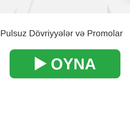
 Pulsuz Dövriyyələr və Promolar
▶️ OYNA