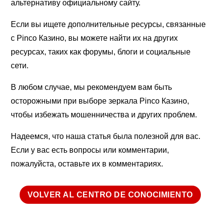
альтернативу официальному сайту.
Если вы ищете дополнительные ресурсы, связанные
с Pinco Казино, вы можете найти их на других
ресурсах, таких как форумы, блоги и социальные
сети.
В любом случае, мы рекомендуем вам быть
осторожными при выборе зеркала Pinco Казино,
чтобы избежать мошенничества и других проблем.
Надеемся, что наша статья была полезной для вас.
Если у вас есть вопросы или комментарии,
пожалуйста, оставьте их в комментариях.
VOLVER AL CENTRO DE CONOCIMIENTO