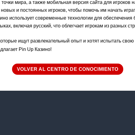
 точки мира, а также мобильная версия сайта для игроков на
 новых и постоянных игроков, чтобы помочь им начать играт
зино использует современные технологии для обеспечения 
ыках, включая русский, что облегчает игрокам из разных стр
которые ищут развлекательный опыт и хотят испытать свою 
лагает Pin Up Казино!
VOLVER AL CENTRO DE CONOCIMIENTO