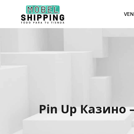
VEN
Pin Up Казино