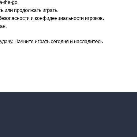
-the-go.
ь или продолжать играть.
безопасности и конфиденциальности игроков.
ан.
удачу. Начните играть сегодня и насладитесь