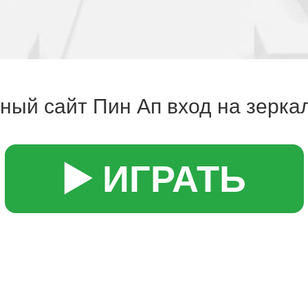
ный сайт Пин Ап вход на зеркал
▶️ ИГРАТЬ