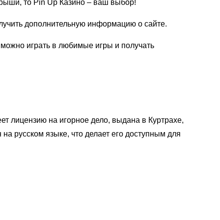
рыши, то Pin Up Казино – ваш выбор!
получить дополнительную информацию о сайте.
е можно играть в любимые игры и получать
ет лицензию на игорное дело, выдана в Куртрахе,
на русском языке, что делает его доступным для