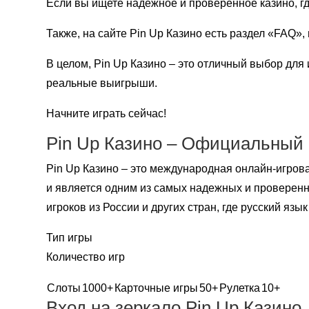
Если вы ищете надежное и проверенное казино, г
Также, на сайте Pin Up Казино есть раздел «FAQ»
В целом, Pin Up Казино – это отличный выбор для
реальные выигрыши.
Начните играть сейчас!
Pin Up Казино – Официальный 
Pin Up Казино – это международная онлайн-игрова
и является одним из самых надежных и проверенны
игроков из России и других стран, где русский яз
Тип игры
Количество игр
Слоты
1000+
Карточные игры
50+
Рулетка
10+
Вход на зеркало Pin Up Казино