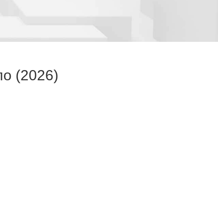
о (2026)