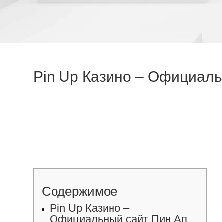
Pin Up Казино – Официаль
Содержимое
Pin Up Казино –
Официальный сайт Пин Ап