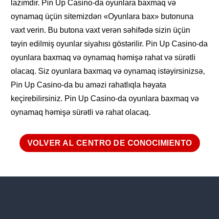
lazımdır. Pin Up Casino-da oyunlara baxmaq və
oynamaq üçün sitemizdən «Oyunlara bax» butonuna
vaxt verin. Bu butona vaxt verən səhifədə sizin üçün
təyin edilmiş oyunlar siyahısı göstərilir. Pin Up Casino-da
oyunlara baxmaq və oynamaq həmişə rahat və sürətli
olacaq. Siz oyunlara baxmaq və oynamaq istəyirsinizsə,
Pin Up Casino-da bu aməzi rahatlıqla həyata
keçirebilirsiniz. Pin Up Casino-da oyunlara baxmaq və
oynamaq həmişə sürətli və rahat olacaq.
VOLVER AL CENTRO DE CONOCIMIENTO