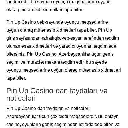
təqdim edir, bu sayədə oyunçu məqsədlərinə uyğun
olaraq mütənasib xidmətləri tapa bilər.
Pin Up Casino veb-saytında oyunçu məqsədlərinə
uyğun olaraq mütənasib xidmətləri tapa bilər. Pin Up
giriş sayfasından rahatlıqla veb-saytın tərəfindən təqdim
olunan əsas xidmətləri və yaradıcı oyunları təqdim edə
bilərsiniz. Pin Up Casino, Azərbaycanlılar üçün geniş
seçimi və müraciət məkanı təqdim edir, bu sayədə
oyunçu məqsədlərinə uyğun olaraq mütənasib xidmətləri
tapa bilər.
Pin Up Casino-dan faydaları və
nəticələri
Pin Up Casino-dan faydaları və nəticələri,
Azərbaycanlılar üçün çox ciddi məqsədlərdir. Bu onlayn
casino, oyunların geniş seçimindən istifadə edə bilən və