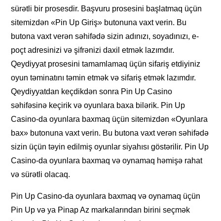
sürətli bir prosesdir. Başvuru prosesini başlatmaq üçün
sitemizdən «Pin Up Giriş» butonuna vaxt verin. Bu
butona vaxt verən səhifədə sizin adınızı, soyadınızı, e-
poçt adresinizi və şifrənizi daxil etmək lazımdır.
Qeydiyyat prosesini tamamlamaq üçün sifariş etdiyiniz
oyun təminatını təmin etmək və sifariş etmək lazımdır.
Qeydiyyatdan keçdikdən sonra Pin Up Casino
səhifəsinə keçirik və oyunlara baxa bilərik. Pin Up
Casino-da oyunlara baxmaq üçün sitemizdən «Oyunlara
bax» butonuna vaxt verin. Bu butona vaxt verən səhifədə
sizin üçün təyin edilmiş oyunlar siyahısı göstərilir. Pin Up
Casino-da oyunlara baxmaq və oynamaq həmişə rahat
və sürətli olacaq.
Pin Up Casino-da oyunlara baxmaq və oynamaq üçün
Pin Up və ya Pinap Az markalarından birini seçmək