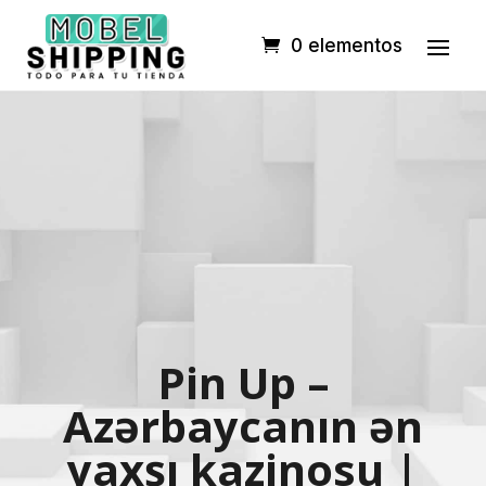
0 elementos
Pin Up –
Azərbaycanın ən
yaxşı kazinosu |