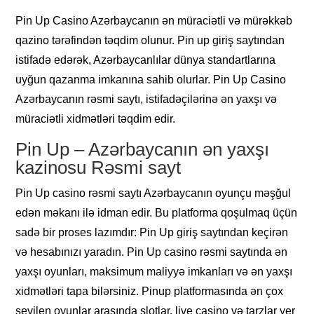
Pin Up Casino Azərbaycanın ən müraciətli və mürəkkəb
qazino tərəfindən təqdim olunur. Pin up giriş saytından
istifadə edərək, Azərbaycanlılar dünya standartlarına
uyğun qazanma imkanına sahib olurlar. Pin Up Casino
Azərbaycanın rəsmi saytı, istifadəçilərinə ən yaxşı və
müraciətli xidmətləri təqdim edir.
Pin Up – Azərbaycanın ən yaxşı
kazinosu Rəsmi sayt
Pin Up casino rəsmi saytı Azərbaycanın oyunçu məşğul
edən məkanı ilə idman edir. Bu platforma qoşulmaq üçün
sadə bir proses lazımdır: Pin Up giriş saytından keçirən
və hesabınızı yaradın. Pin Up casino rəsmi saytında ən
yaxşı oyunları, maksimum maliyyə imkanları və ən yaxşı
xidmətləri tapa bilərsiniz. Pinup platformasında ən çox
sevilen oyunlar arasında slotlar, live casino və tarzlar yer