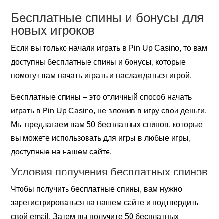
Бесплатные спины и бонусы для
новых игроков
Если вы только начали играть в Pin Up Casino, то вам
доступны бесплатные спины и бонусы, которые
помогут вам начать играть и наслаждаться игрой.
Бесплатные спины – это отличный способ начать
играть в Pin Up Casino, не вложив в игру свои деньги.
Мы предлагаем вам 50 бесплатных спинов, которые
вы можете использовать для игры в любые игры,
доступные на нашем сайте.
Условия получения бесплатных спинов
Чтобы получить бесплатные спины, вам нужно
зарегистрироваться на нашем сайте и подтвердить
свой email. Затем вы получите 50 бесплатных