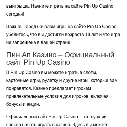
выигрыша. Начните играть на сайте Pin Up Casino
сегодня!
Важно! Перед началом игры на сайте Pin Up Casino
убедитесь, что вы достигли возраста 18 лет и что игра
не запрещена в вашей стране.
Пин Ап Казино – Официальный
сайт Pin Up Casino
В Pin Up Casino вы можете играть в слоты,
карточные игры, рулетку и другие игры, которые вам
понравятся. Казино предлагает игрокам
привлекательные условия для игроков, включая
бонусы и акции.
Официальный сайт Pin Up Casino – это лучший
способ начать играть в казино. Здесь вы можете