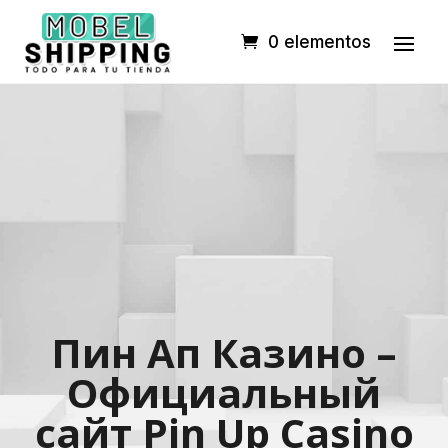
0 elementos
Пин Ап Казино –
Официальный
сайт Pin Up Casino