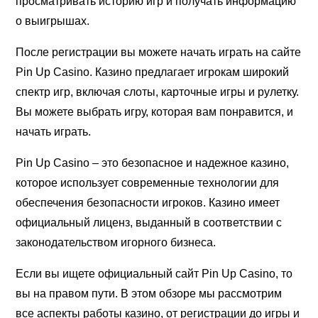
просматривать историю игр и получать информацию
о выигрышах.
После регистрации вы можете начать играть на сайте
Pin Up Casino. Казино предлагает игрокам широкий
спектр игр, включая слоты, карточные игры и рулетку.
Вы можете выбрать игру, которая вам понравится, и
начать играть.
Pin Up Casino – это безопасное и надежное казино,
которое использует современные технологии для
обеспечения безопасности игроков. Казино имеет
официальный лиценз, выданный в соответствии с
законодательством игорного бизнеса.
Если вы ищете официальный сайт Pin Up Casino, то
вы на правом пути. В этом обзоре мы рассмотрим
все аспекты работы казино, от регистрации до игры и