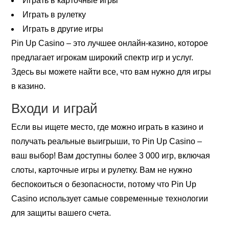
Играть в карточные игры
Играть в рулетку
Играть в другие игры
Pin Up Casino – это лучшее онлайн-казино, которое
предлагает игрокам широкий спектр игр и услуг.
Здесь вы можете найти все, что вам нужно для игры
в казино.
Входи и играй
Если вы ищете место, где можно играть в казино и
получать реальные выигрыши, то Pin Up Casino –
ваш выбор! Вам доступны более 3 000 игр, включая
слоты, карточные игры и рулетку. Вам не нужно
беспокоиться о безопасности, потому что Pin Up
Casino использует самые современные технологии
для защиты вашего счета.