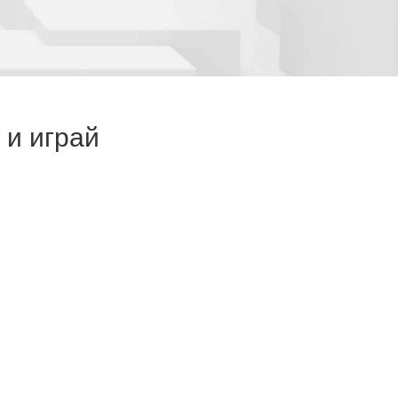
 и играй