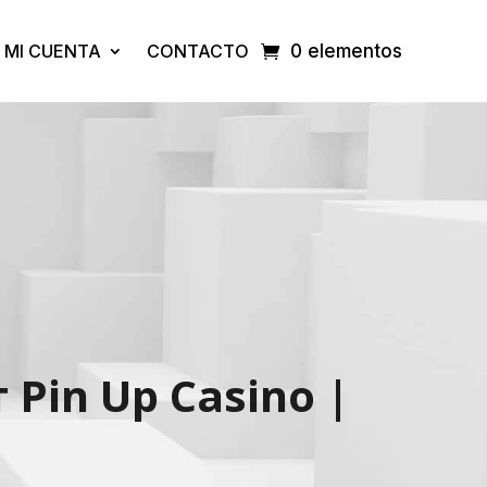
MI CUENTA
CONTACTO
0 elementos
Pin Up Casino |