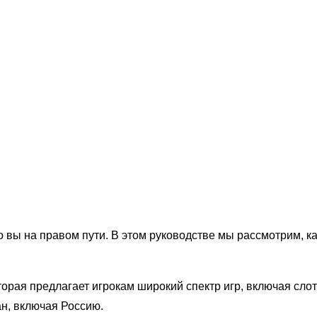
о вы на правом пути. В этом руководстве мы рассмотрим, ка
оторая предлагает игрокам широкий спектр игр, включая сло
ан, включая Россию.