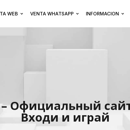
TA WEB
VENTA WHATSAPP
INFORMACION
– Официальный сайт 
Входи и играй