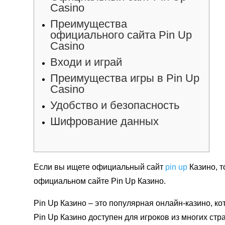
Casino
Преимущества
официального сайта Pin Up
Casino
Входи и играй
Преимущества игры в Pin Up
Casino
Удобство и безопасность
Шифрование данных
Если вы ищете официальный сайт
pin up
Казино, т
официальном сайте Pin Up Казино.
Pin Up Казино – это популярная онлайн-казино, к
Pin Up Казино доступен для игроков из многих стр