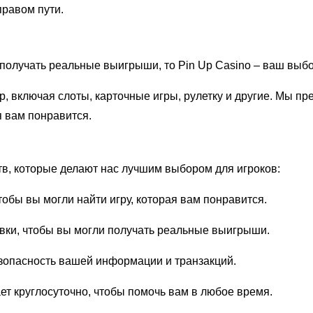
правом пути.
и получать реальные выигрыши, то Pin Up Casino – ваш выбо
гр, включая слоты, карточные игры, рулетку и другие. Мы 
я вам понравится.
в, которые делают нас лучшим выбором для игроков:
чтобы вы могли найти игру, которая вам понравится.
авки, чтобы вы могли получать реальные выигрыши.
зопасность вашей информации и транзакций.
ет круглосуточно, чтобы помочь вам в любое время.