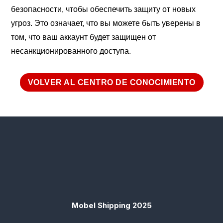
безопасности, чтобы обеспечить защиту от новых
угроз. Это означает, что вы можете быть уверены в
том, что ваш аккаунт будет защищен от
несанкционированного доступа.
VOLVER AL CENTRO DE CONOCIMIENTO
Mobel Shipping 2025