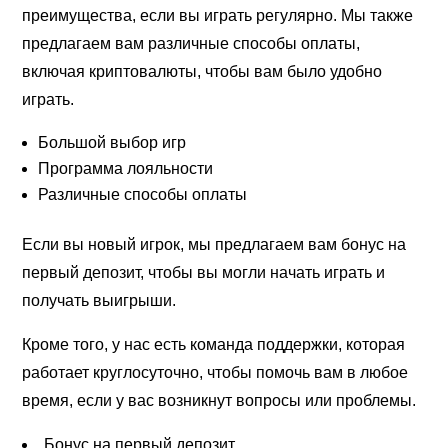
преимущества, если вы играть регулярно. Мы также
предлагаем вам различные способы оплаты,
включая криптовалюты, чтобы вам было удобно
играть.
Большой выбор игр
Программа лояльности
Различные способы оплаты
Если вы новый игрок, мы предлагаем вам бонус на
первый депозит, чтобы вы могли начать играть и
получать выигрыши.
Кроме того, у нас есть команда поддержки, которая
работает круглосуточно, чтобы помочь вам в любое
время, если у вас возникнут вопросы или проблемы.
Бонус на первый депозит