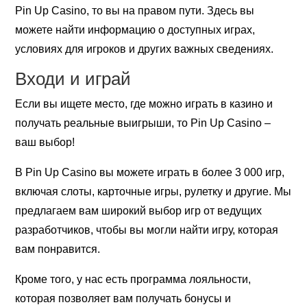
Pin Up Casino, то вы на правом пути. Здесь вы
можете найти информацию о доступных играх,
условиях для игроков и других важных сведениях.
Входи и играй
Если вы ищете место, где можно играть в казино и
получать реальные выигрыши, то Pin Up Casino –
ваш выбор!
В Pin Up Casino вы можете играть в более 3 000 игр,
включая слоты, карточные игры, рулетку и другие. Мы
предлагаем вам широкий выбор игр от ведущих
разработчиков, чтобы вы могли найти игру, которая
вам понравится.
Кроме того, у нас есть программа лояльности,
которая позволяет вам получать бонусы и