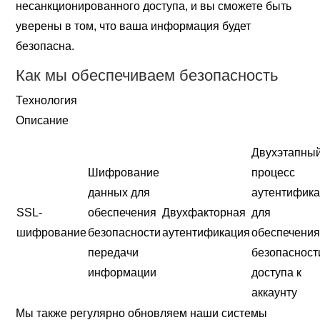
несанкционированного доступа, и вы сможете быть
уверены в том, что ваша информация будет
безопасна.
Как мы обеспечиваем безопасность
Технология
Описание
Двухэтапны
Шифрование
процесс
данных для
аутентифик
SSL-
обеспечения
Двухфакторная
для
шифрование
безопасности
аутентификация
обеспечени
передачи
безопасност
информации
доступа к
аккаунту
Мы также регулярно обновляем наши системы