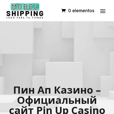
0 elementos
Пин Ап Казино –
Официальный
сайт Pin Up Casino