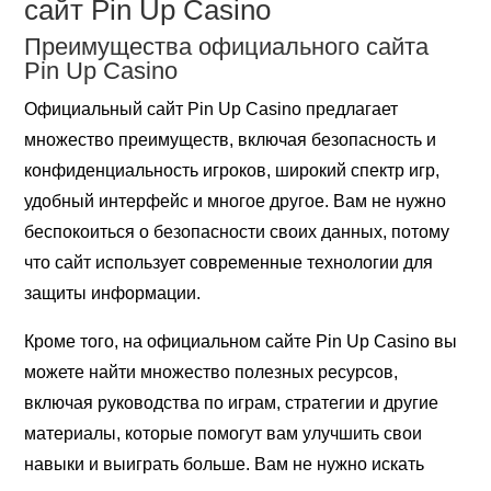
сайт Pin Up Casino
Преимущества официального сайта
Pin Up Casino
Официальный сайт Pin Up Casino предлагает
множество преимуществ, включая безопасность и
конфиденциальность игроков, широкий спектр игр,
удобный интерфейс и многое другое. Вам не нужно
беспокоиться о безопасности своих данных, потому
что сайт использует современные технологии для
защиты информации.
Кроме того, на официальном сайте Pin Up Casino вы
можете найти множество полезных ресурсов,
включая руководства по играм, стратегии и другие
материалы, которые помогут вам улучшить свои
навыки и выиграть больше. Вам не нужно искать