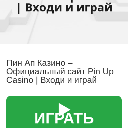
| Входи и играй
Пин Ап Казино –
Официальный сайт Pin Up
Casino | Входи и играй
▶️
ИГРАТЬ