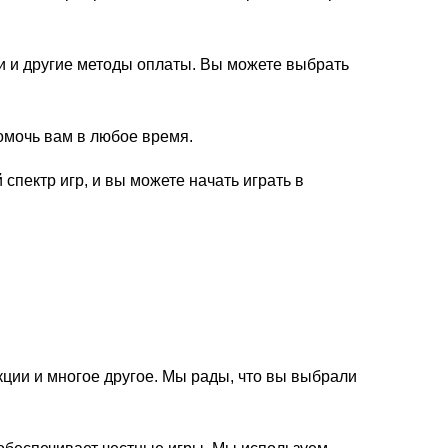
ги и другие методы оплаты. Вы можете выбрать
помочь вам в любое время.
спектр игр, и вы можете начать играть в
акции и многое другое. Мы рады, что вы выбрали