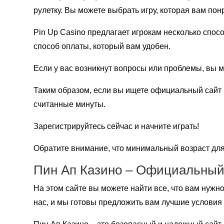
рулетку. Вы можете выбрать игру, которая вам понр
Pin Up Casino предлагает игрокам несколько спос
способ оплаты, который вам удобен.
Если у вас возникнут вопросы или проблемы, вы м
Таким образом, если вы ищете официальный сайт Pi
считанные минуты.
Зарегистрируйтесь сейчас и начните играть!
Обратите внимание, что минимальный возраст для 
Пин Ап Казино – Официальный 
На этом сайте вы можете найти все, что вам нужно
нас, и мы готовы предложить вам лучшие условия 