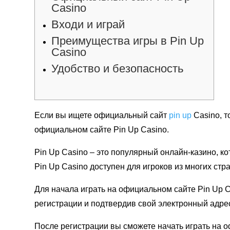
Casino
Входи и играй
Преимущества игры в Pin Up
Casino
Удобство и безопасность
Если вы ищете официальный сайт
pin up
Casino, т
официальном сайте Pin Up Casino.
Pin Up Casino – это популярный онлайн-казино, к
Pin Up Casino доступен для игроков из многих стр
Для начала играть на официальном сайте Pin Up 
регистрации и подтвердив свой электронный адре
После регистрации вы сможете начать играть на о