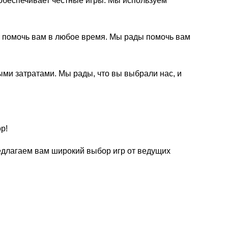
обеспечивает честные игры. Мы используем
ы помочь вам в любое время. Мы рады помочь вам
ыми затратами. Мы рады, что вы выбрали нас, и
р!
предлагаем вам широкий выбор игр от ведущих