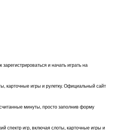
к зарегистрироваться и начать играть на
ты, карточные игры и рулетку. Официальный сайт
в считанные минуты, просто заполнив форму
ий спектр игр, включая слоты, карточные игры и