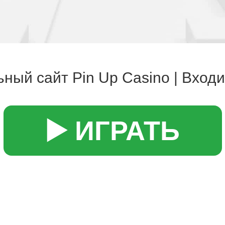
ый сайт Pin Up Casino | Входи
▶️ ИГРАТЬ