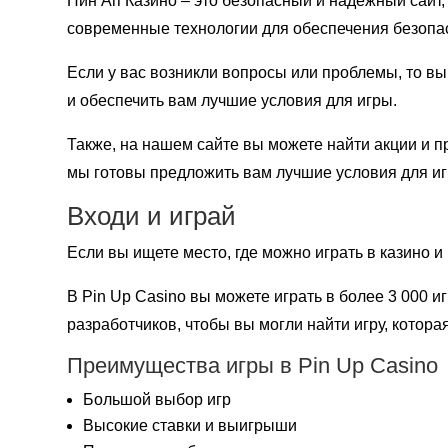
Пин Ап Казино – это безопасный и надежный сайт
современные технологии для обеспечения безопас
Если у вас возникли вопросы или проблемы, то в
и обеспечить вам лучшие условия для игры.
Также, на нашем сайте вы можете найти акции и п
мы готовы предложить вам лучшие условия для иг
Входи и играй
Если вы ищете место, где можно играть в казино 
В Pin Up Casino вы можете играть в более 3 000 и
разработчиков, чтобы вы могли найти игру, котора
Преимущества игры в Pin Up Casino
Большой выбор игр
Высокие ставки и выигрыши