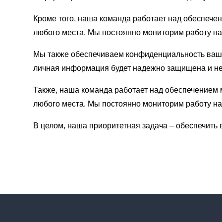
Кроме того, наша команда работает над обеспече
любого места. Мы постоянно мониторим работу на
Мы также обеспечиваем конфиденциальность ваше
личная информация будет надежно защищена и не 
Также, наша команда работает над обеспечением 
любого места. Мы постоянно мониторим работу на
В целом, наша приоритетная задача – обеспечить 