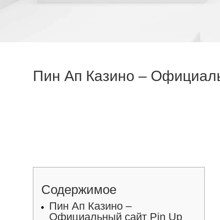
Пин Ап Казино – Официальн
Содержимое
Пин Ап Казино –
Официальный сайт Pin Up