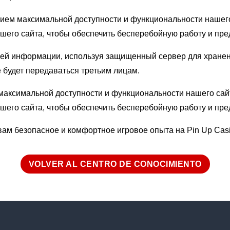
нием максимальной доступности и функциональности нашего 
шего сайта, чтобы обеспечить бесперебойную работу и пр
й информации, используя защищенный сервер для хранения
будет передаваться третьим лицам.
максимальной доступности и функциональности нашего сайт
шего сайта, чтобы обеспечить бесперебойную работу и пр
вам безопасное и комфортное игровое опыта на Pin Up Cas
VOLVER AL CENTRO DE CONOCIMIENTO