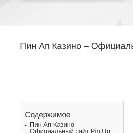
Пин Ап Казино – Официальн
Содержимое
Пин Ап Казино –
Официальный сайт Pin Up