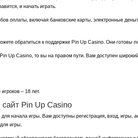
авится, и начать играть.
обов оплаты, включая банковские карты, электронные день
ожете обратиться к поддержке Pin Up Casino. Они готовы 
n Up Casino, то вы на правом пути. Вам доступен широкий 
игроков – 18 лет.
сайт Pin Up Casino
 для начала игры. Вам доступны регистрация, вход, игры, 
для игры.