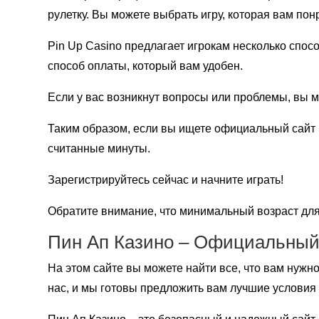
рулетку. Вы можете выбрать игру, которая вам понр
Pin Up Casino предлагает игрокам несколько спос
способ оплаты, который вам удобен.
Если у вас возникнут вопросы или проблемы, вы м
Таким образом, если вы ищете официальный сайт Pi
считанные минуты.
Зарегистрируйтесь сейчас и начните играть!
Обратите внимание, что минимальный возраст для 
Пин Ап Казино – Официальный 
На этом сайте вы можете найти все, что вам нужно
нас, и мы готовы предложить вам лучшие условия 