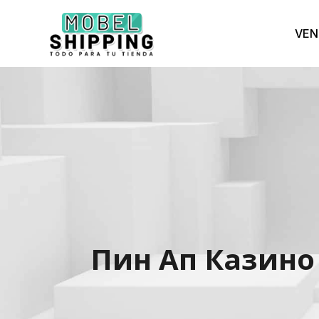
VEN
Пин Ап Казино 