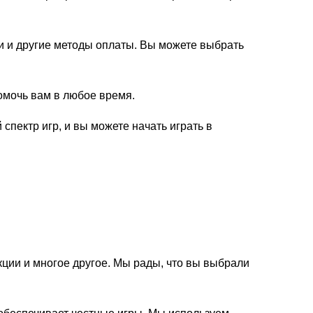
ги и другие методы оплаты. Вы можете выбрать
помочь вам в любое время.
спектр игр, и вы можете начать играть в
акции и многое другое. Мы рады, что вы выбрали