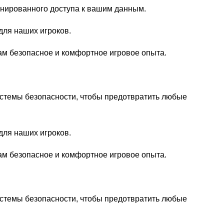
онированного доступа к вашим данным.
для наших игроков.
вам безопасное и комфортное игровое опыта.
истемы безопасности, чтобы предотвратить любые
для наших игроков.
вам безопасное и комфортное игровое опыта.
истемы безопасности, чтобы предотвратить любые