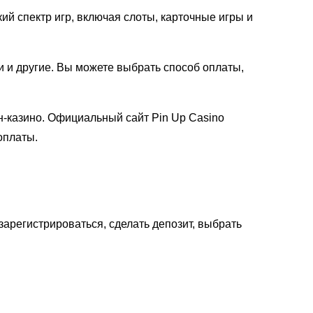
ий спектр игр, включая слоты, карточные игры и
и и другие. Вы можете выбрать способ оплаты,
н-казино. Официальный сайт Pin Up Casino
оплаты.
зарегистрироваться, сделать депозит, выбрать