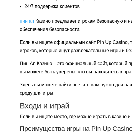
24/7 поддержка клиентов
пин ап
Казино предлагает игрокам безопасную и н
обеспечения безопасности.
Если вы ищете официальный сайт Pin Up Casino, т
игроков, которые ищут развлекательные игры и бе
Пин Ап Казино – это официальный сайт, который п
вы можете быть уверены, что вы находитесь в пр
Здесь вы можете найти все, что вам нужно для на
среду для игры.
Входи и играй
Если вы ищете место, где можно играть в казино 
Преимущества игры на Pin Up Casin