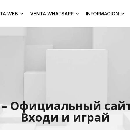
TA WEB
VENTA WHATSAPP
INFORMACION
– Официальный сайт 
Входи и играй