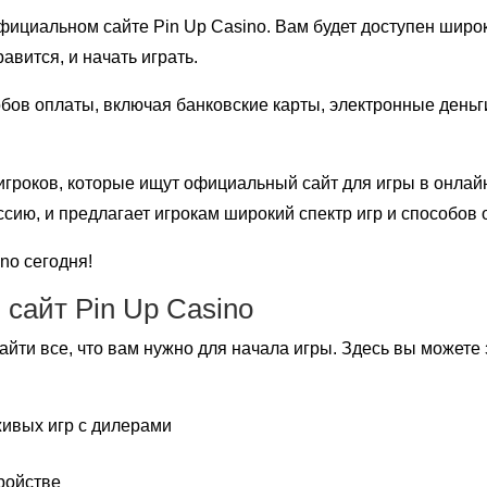
фициальном сайте Pin Up Casino. Вам будет доступен широк
авится, и начать играть.
обов оплаты, включая банковские карты, электронные деньг
 игроков, которые ищут официальный сайт для игры в онлай
ссию, и предлагает игрокам широкий спектр игр и способов 
no сегодня!
сайт Pin Up Casino
йти все, что вам нужно для начала игры. Здесь вы можете 
живых игр с дилерами
ройстве