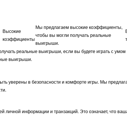
Мы предлагаем высокие коэффициенты,
Высокие
чтобы вы могли получать реальные
коэффициенты
выигрыши.
получать реальные выигрыши, если вы будете играть с умо
ьные выигрыши.
ыть уверены в безопасности и комфорте игры. Мы предлаг
ти.
 личной информации и транзакций. Это означает, что ва