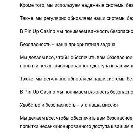
Кроме того, мы используем надежные системы бе
Также, мы регулярно обновляем наши системы без
В Pin Up Casino мы понимаем важность безопасно
Безопасность – наша приоритетная задача
Мы делаем все, чтобы обеспечить вам безопасно
попытки несанкционированного доступа к вашим 
Также, мы регулярно обновляем наши системы без
В Pin Up Casino мы понимаем важность безопасно
Удобство и безопасность – это наша миссия
Мы делаем все, чтобы обеспечить вам безопасно
попытки несанкционированного доступа к вашим 