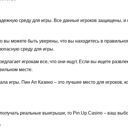
адежную среду для игры. Все данные игроков защищены, и 
о вы можете быть уверены, что вы находитесь в правильно
зопасную среду для игры.
редлагает игрокам все, что они ищут. Если вы ищете развле
авильном месте.
чала игры. Пин Ап Казино – это лучшее место для игроков,
и получать реальные выигрыши, то Pin Up Casino – ваш выбо
o