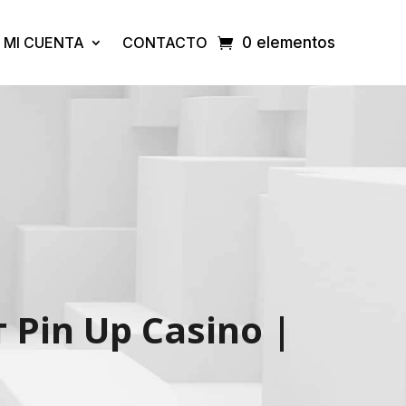
MI CUENTA
CONTACTO
0 elementos
Pin Up Casino |