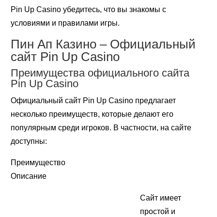
Pin Up Casino убедитесь, что вы знакомы с
условиями и правилами игры.
Пин Ап Казино – Официальный
сайт Pin Up Casino
Преимущества официального сайта
Pin Up Casino
Официальный сайт Pin Up Casino предлагает
несколько преимуществ, которые делают его
популярным среди игроков. В частности, на сайте
доступны:
Преимущество
Описание
Сайт имеет
простой и