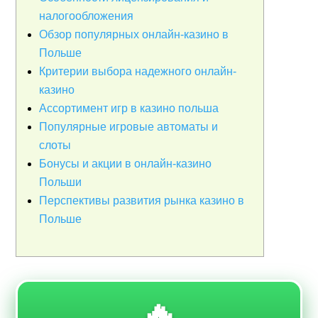
налогообложения
Обзор популярных онлайн-казино в
Польше
Критерии выбора надежного онлайн-
казино
Ассортимент игр в казино польша
Популярные игровые автоматы и
слоты
Бонусы и акции в онлайн-казино
Польши
Перспективы развития рынка казино в
Польше
🔥