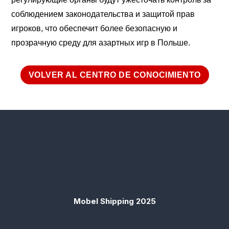
соблюдением законодательства и защитой прав
игроков, что обеспечит более безопасную и
прозрачную среду для азартных игр в Польше.
VOLVER AL CENTRO DE CONOCIMIENTO
Mobel Shipping 2025