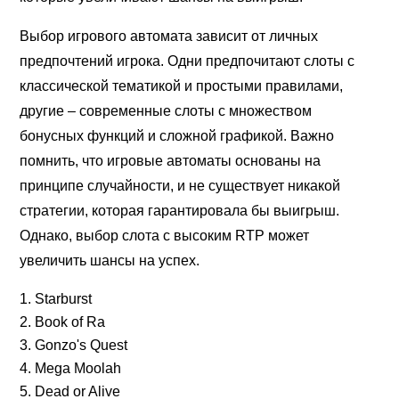
Выбор игрового автомата зависит от личных
предпочтений игрока. Одни предпочитают слоты с
классической тематикой и простыми правилами,
другие – современные слоты с множеством
бонусных функций и сложной графикой. Важно
помнить, что игровые автоматы основаны на
принципе случайности, и не существует никакой
стратегии, которая гарантировала бы выигрыш.
Однако, выбор слота с высоким RTP может
увеличить шансы на успех.
Starburst
Book of Ra
Gonzo's Quest
Mega Moolah
Dead or Alive