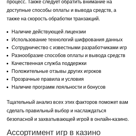
процесс. Также следует обратить внимание на
доступные способы оплаты и вывода средств, а
также на скорость обработки транзакций.
Наличие действующей лицензии
Использование технологий шифрования данных
Сотрудничество с известными разработчиками игр
Разнообразие способов оплаты и вывода средств
Качественная служба поддержки
Положительные отзывы других игроков
Прозрачные правила и условия
Наличие программ лояльности и бонусов
Тщательный анализ всех этих факторов поможет вам
сделать правильный выбор и наслаждаться
безопасной и захватывающей игрой в онлайн-казино.
Ассортимент игр в казино