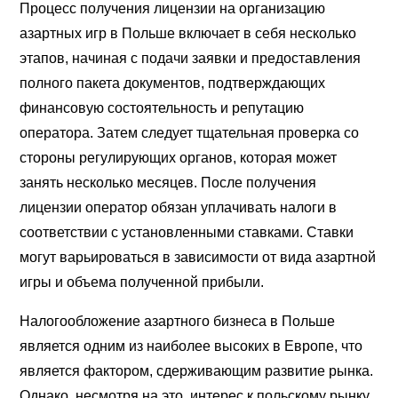
Процесс получения лицензии на организацию
азартных игр в Польше включает в себя несколько
этапов, начиная с подачи заявки и предоставления
полного пакета документов, подтверждающих
финансовую состоятельность и репутацию
оператора. Затем следует тщательная проверка со
стороны регулирующих органов, которая может
занять несколько месяцев. После получения
лицензии оператор обязан уплачивать налоги в
соответствии с установленными ставками. Ставки
могут варьироваться в зависимости от вида азартной
игры и объема полученной прибыли.
Налогообложение азартного бизнеса в Польше
является одним из наиболее высоких в Европе, что
является фактором, сдерживающим развитие рынка.
Однако, несмотря на это, интерес к польскому рынку