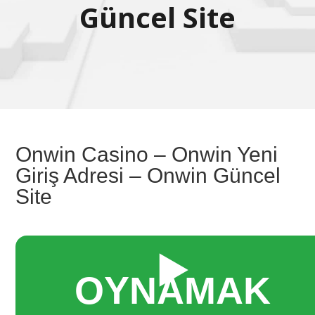
Güncel Site
Onwin Casino – Onwin Yeni
Giriş Adresi – Onwin Güncel
Site
▶️
OYNAMAK