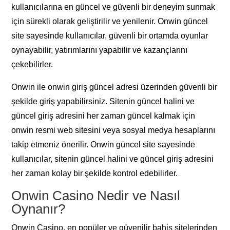
kullanıcılarına en güncel ve güvenli bir deneyim sunmak
için sürekli olarak geliştirilir ve yenilenir. Onwin güncel
site sayesinde kullanıcılar, güvenli bir ortamda oyunlar
oynayabilir, yatırımlarını yapabilir ve kazançlarını
çekebilirler.
Onwin ile onwin giriş güncel adresi üzerinden güvenli bir
şekilde giriş yapabilirsiniz. Sitenin güncel halini ve
güncel giriş adresini her zaman güncel kalmak için
onwin resmi web sitesini veya sosyal medya hesaplarını
takip etmeniz önerilir. Onwin güncel site sayesinde
kullanıcılar, sitenin güncel halini ve güncel giriş adresini
her zaman kolay bir şekilde kontrol edebilirler.
Onwin Casino Nedir ve Nasıl
Oynanır?
Onwin Casino, en popüler ve güvenilir bahis sitelerinden