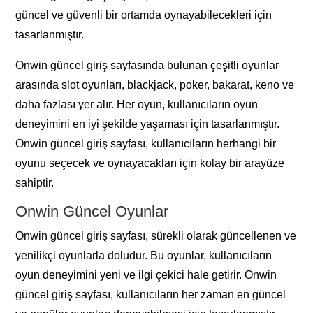
güncel ve güvenli bir ortamda oynayabilecekleri için
tasarlanmıştır.
Onwin güncel giriş sayfasında bulunan çeşitli oyunlar
arasında slot oyunları, blackjack, poker, bakarat, keno ve
daha fazlası yer alır. Her oyun, kullanıcıların oyun
deneyimini en iyi şekilde yaşaması için tasarlanmıştır.
Onwin güncel giriş sayfası, kullanıcıların herhangi bir
oyunu seçecek ve oynayacakları için kolay bir arayüze
sahiptir.
Onwin Güncel Oyunlar
Onwin güncel giriş sayfası, sürekli olarak güncellenen ve
yenilikçi oyunlarla doludur. Bu oyunlar, kullanıcıların
oyun deneyimini yeni ve ilgi çekici hale getirir. Onwin
güncel giriş sayfası, kullanıcıların her zaman en güncel