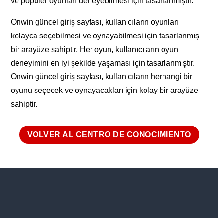
ve popüler oyunları deneyebilmesi için tasarlanmıştır.
Onwin güncel giriş sayfası, kullanıcıların oyunları
kolayca seçebilmesi ve oynayabilmesi için tasarlanmış
bir arayüze sahiptir. Her oyun, kullanıcıların oyun
deneyimini en iyi şekilde yaşaması için tasarlanmıştır.
Onwin güncel giriş sayfası, kullanıcıların herhangi bir
oyunu seçecek ve oynayacakları için kolay bir arayüze
sahiptir.
VOLVER AL CENTRO DE CONOCIMIENTO