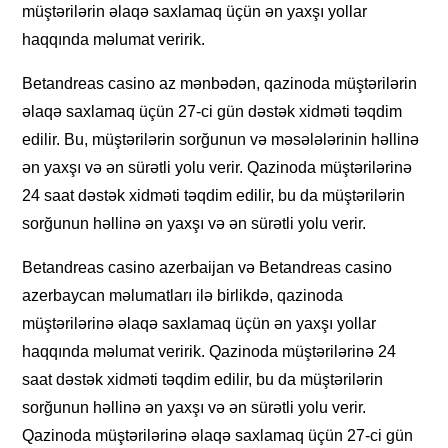
müştərilərin əlaqə saxlamaq üçün ən yaxşı yollar
haqqında məlumat veririk.
Betandreas casino az mənbədən, qazinoda müştərilərin
əlaqə saxlamaq üçün 27-ci gün dəstək xidməti təqdim
edilir. Bu, müştərilərin sorğunun və məsələlərinin həllinə
ən yaxşı və ən sürətli yolu verir. Qazinoda müştərilərinə
24 saat dəstək xidməti təqdim edilir, bu da müştərilərin
sorğunun həllinə ən yaxşı və ən sürətli yolu verir.
Betandreas casino azerbaijan və Betandreas casino
azerbaycan məlumatları ilə birlikdə, qazinoda
müştərilərinə əlaqə saxlamaq üçün ən yaxşı yollar
haqqında məlumat veririk. Qazinoda müştərilərinə 24
saat dəstək xidməti təqdim edilir, bu da müştərilərin
sorğunun həllinə ən yaxşı və ən sürətli yolu verir.
Qazinoda müştərilərinə əlaqə saxlamaq üçün 27-ci gün