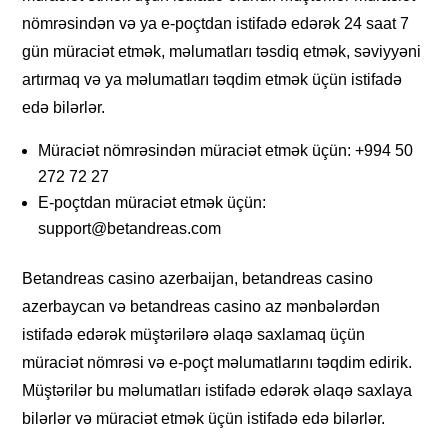
nömrəsindən və ya e-poçtdan istifadə edərək 24 saat 7
gün müraciət etmək, məlumatları təsdiq etmək, səviyyəni
artırmaq və ya məlumatları təqdim etmək üçün istifadə
edə bilərlər.
Müraciət nömrəsindən müraciət etmək üçün: +994 50
272 72 27
E-poçtdan müraciət etmək üçün:
support@betandreas.com
Betandreas casino azerbaijan, betandreas casino
azerbaycan və betandreas casino az mənbələrdən
istifadə edərək müştərilərə əlaqə saxlamaq üçün
müraciət nömrəsi və e-poçt məlumatlarını təqdim edirik.
Müştərilər bu məlumatları istifadə edərək əlaqə saxlaya
bilərlər və müraciət etmək üçün istifadə edə bilərlər.