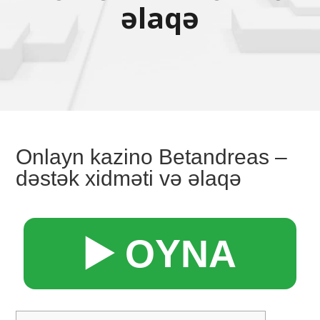
əlaqə
Onlayn kazino Betandreas –
dəstək xidməti və əlaqə
▶️ OYNA