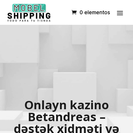
0 elementos
Onlayn kazino
Betandreas –
dəstək xidməti və